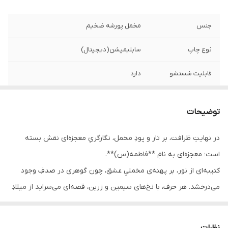
جنس
مخمل پورشه ضخیم
نوع چاپ
سابلیمیشن(دیجیتال)
قابلیت شستشو
دارد
ریشه دوزی
دارد
توضیحات
کشور سازنده
ایران
در نهایتِ ظرافت، بر تار و پودِ مخمل، نگارگریِ معجزه‌ای نقش بسته
ارسال به سراسر
دارد
است؛ معجزه‌ای به نامِ **فاطمه(س)**.
کشور
کتیبه‌ای از نور، بر پهنه‌ی مخملیِ عشق، چون گوهری در صدفِ وجود
لبه دوزی
دارد
می‌درخشد. هر حرف، با نخ‌های سیمین و زرین، قصه‌ای می‌سراید از میلادِ
کوثری که جهان را تا ابد، از زلالِ وجودش سیراب کرد.
ضمانت:
دارد
اینجا، مخمل فقط پارچه نیست؛ صفحه‌ای است برای ثبتِ قدسی‌ترین