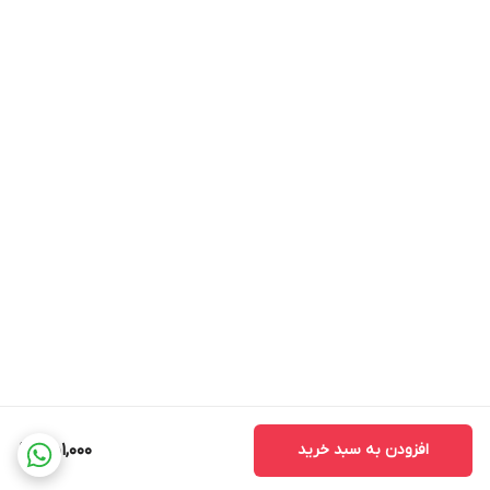
* هزینه ارسال محصول، به عهده سفارش دهنده می باشد.
* در صورت سفارش عمده با ما تماس بگیرید*
افزودن به سبد خرید
451,000