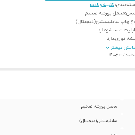
ته‌بندی
:
کتیبه ولادت
نس
:
مخمل پورشه ضخیم
وع چاپ
:
سابلیمیشن(دیجیتال)
ابلیت شستشو
:
دارد
یشه دوزی
:
دارد
ور سازنده
:
ایران
مایش بیشتر
اسه کالا
14006
سال به سراسر کشور
:
دارد
ه دوزی
:
دارد
مانت:
:
دارد
سال از
:
اهواز
مخمل پورشه ضخیم
سابلیمیشن(دیجیتال)