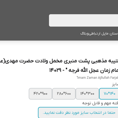
ستان ما
پل ارتباطی
وبلاگ
تیبه مذهبی پشت منبری مخمل ولادت حضرت مهدی(عج
ام زمان عجل الله فرجه " - 14029
یز
900*420
600*280
300*140
140*70
ته مهم و قابل توجه
حتما در انتخاب سایز مورد نظر دقت نمایید.