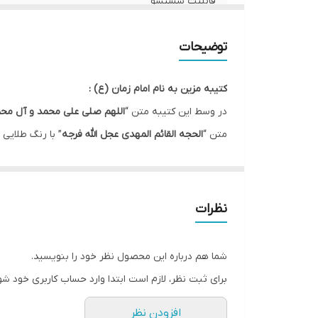
قابلیت شستشو
ریشه دوزی
توضیحات
کشور سازنده
کتیبه مزین به نام امام زمان (ع) :
ارسال به سراسر کشور
در وسط این کتیبه متن “
اللهم صلی علی محمد و آل محم
متن “
الحجه القائم المهدی عجل الله فرجه
” با رنگ طلایی
لبه دوزی
در این کتیبه اسامی چهارده معصوم با رنگ مشکی در کادر
ضمانت:
زمینه این کتیبه سفید و دارای نقش موتیف با رنگ طو
ارسال از
نظرات
* بدلیل آبرفت پارچه حین چاپ، ابعاد تا 4 سانتی متر در هر متر کوچکتر می باشند.
* کارهای با ارتفاع بیشتر از 140 سانتی متر داری خط دوخت افقی می باشند.
شما هم درباره این محصول نظر خود را بنویسید.
* اختلاف 10 الی 15 درصدی رنگ بدليل اختلاف رنگ در نمایشگرها نسبت به چاپ
برای ثبت نظر، لازم است ابتدا وارد حساب کاربری خود شو
* محصولات حدود 5-3 روز کاری آماده ارسال می باشند.
افزودن نظر
* هزینه ارسال محصول، به عهده سفارش دهنده می باش