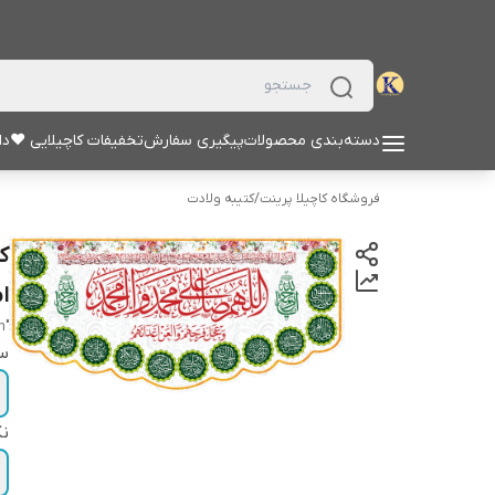
دسته‌بندی محصولات
پیگیری سفارش
تخفیفات کاچیلایی ♥
دا
فروشگاه کاچیلا پرینت
/
کتیبه ولادت
ک
ام
"Imam Zaman Ajllullah Farjah"
سا
نک