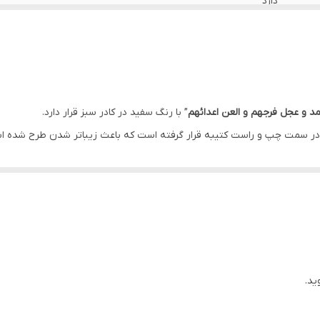
دارد
دارد
ایران
دارد
د و عجل فرجهم و العن اعدائهم
” با رنگ سفید در کادر سبز قرار دارد.
 در سمت چپ و راست کتیبه قرار گرفته است که باعث زیباتر شدن طرح شده ا
دارد
 های زرد قرار گرفته است.
دارد
سی است.
اهواز
ید.
د.