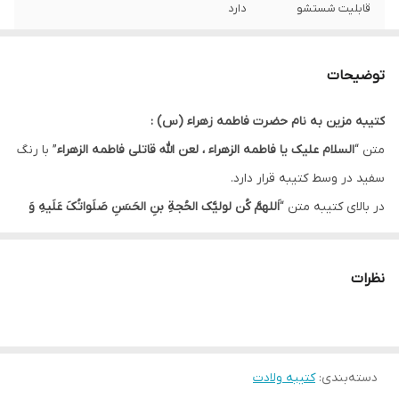
قابلیت شستشو
دارد
ریشه دوزی
دارد
توضیحات
کشور سازنده
ایران
کتیبه مزین به نام حضرت فاطمه زهراء (س) :
ارسال به سراسر
دارد
متن “
السلام علیک یا فاطمه الزهراء ، لعن الله قاتلی فاطمه الزهراء
” با رنگ
کشور
سفید در وسط کتیبه قرار دارد.
لبه دوزی
دارد
در بالای کتیبه متن “
اَللهمَّ کُن لولیَّک الحُجةِ بنِ الحَسَنِ صَلَواتُکَ عَلَیهِ وَ
عَلی ابائهِ فی هذهِ السّاعةِ، وَ فی کُلّ ساعَة وَلیّا وَ حافظاً وقائِداً وَ ناصِراً وَ
ضمانت:
دارد
دَلیلاً وَ عَیناً حَتّی تُسکِنَهُ اَرضَکَ طَوعاً وَ تُمَتّعَهُ فیها طَویلاً
” با رنگ زرد قرار
نظرات
ارسال از
اهواز
دارد که به آن ظرافت بخشیده است.
در این کتیبه اسامی چهارده معصوم با رنگ مشکی در کادر های زرد قرار
گرفته است.
دسته‌بندی
:
کتیبه ولادت
زمینه این کتیبه سبز و دارای نقش موتیف است.