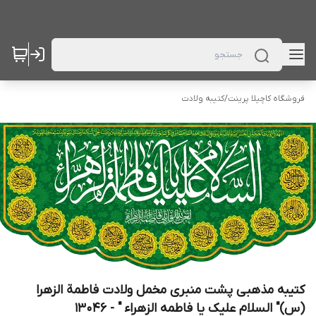
فروشگاه کاچیلا پرینت
/
کتیبه ولادت
کتیبه مذهبی پشت منبری مخمل ولادت فاطمة الزهرا
(س)" السلام علیک یا فاطمه الزهراء " - 13046