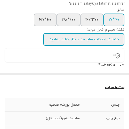
"alsalam ealayk ya fatimat alzahra"
سایز
900*420
600*280
300*140
140*70
نکته مهم و قابل توجه
حتما در انتخاب سایز مورد نظر دقت نمایید.
0
شناسه کالا
14006
مشخصات
جنس
مخمل پورشه ضخیم
نوع چاپ
سابلیمیشن(دیجیتال)