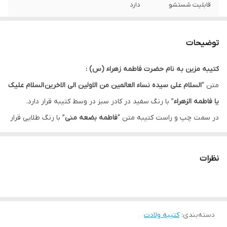
قابلیت شستشو
دارد
ریشه دوزی
دارد
توضیحات
کشور سازنده
ایران
کتیبه مزین به نام حضرت فاطمه زهراء (س) :
ارسال به سراسر
دارد
متن “
السلام علی سیده نساء العالمین من الاولین الی الاخرین السلام علیک
کشور
یا فاطمه الزهراء
” با رنگ سفید در کادر سبز در وسط کتیبه قرار دارد.
لبه دوزی
دارد
در سمت چپ و راست کتیبه متن “
فاطمه بضعه منی
” با رنگ طلایی قرار
دارد که باعث زیباتر شدن آن شده است.
ضمانت:
دارد
در این کتیبه اسامی چهارده معصوم با رنگ مشکی در دایره های زرد قرار
نظرات
ارسال از
اهواز
دارد.
زمینه این کتیبه سفید و دارای نقش موتیف طوسی رنگ است.
دسته‌بندی
:
کتیبه ولادت
* بدلیل آبرفت پارچه حین چاپ، ابعاد تا 4 سانتی متر در هر متر کوچکتر