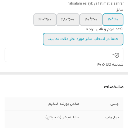
"alsalam ealayk ya fatimat alzahra"
سایز
900*420
600*280
300*140
140*70
نکته مهم و قابل توجه
حتما در انتخاب سایز مورد نظر دقت نمایید.
0
شناسه کالا
14006
مشخصات
جنس
مخمل پورشه ضخیم
نوع چاپ
سابلیمیشن(دیجیتال)