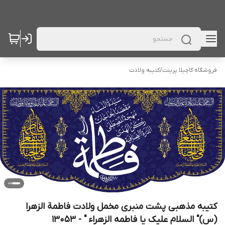
فروشگاه کاچیلا پرینت
/
کتیبه ولادت
کتیبه مذهبی پشت منبری مخمل ولادت فاطمة الزهرا
(س)" السلام علیک یا فاطمه الزهراء " - 13053