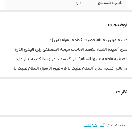
قابلیت شستشو
دارد
ریشه دوزی
دارد
توضیحات
کشور سازنده
ایران
کتیبه مزین به نام حضرت فاطمه زهراء (س) :
ارسال به سراسر
دارد
متن “
سیده النساء مقصد الحاجات مهجه المصطفی رکن الهدی الدره
کشور
الصافیه فاطمه علیها السلام
” با رنگ سفید در وسط کتیبه قرار دارد.
لبه دوزی
دارد
در بالای کتیبه متن “
السلام علیک یا قرة عین الرسول السلام علیک یا
زوجه ولی الله
” با رنگ سفید قرار دارد که به آن ظرافت بخشیده است.
ضمانت:
دارد
در سمت چپ و راست کتیبه متن “
فاطمه اشفعی لی فی الجنه ، السلام
نظرات
ارسال از
اهواز
علیک یا فاطمه الزهراء
” با رنگ زرد به شکل قطره قرار دارد که باعث زیباتر
شدن آن شده است.
زمینه این کتیبه بنفش و دارای نقش موتیف است.
دسته‌بندی
:
کتیبه ولادت
این کتیبه در سه رنگ سفید ، سبز و بنفش موجود است.