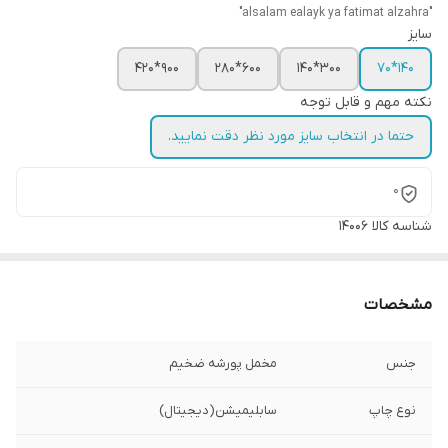
"alsalam ealayk ya fatimat alzahra"
سایز
900*420
600*280
300*140
140*70
نکته مهم و قابل توجه
حتما در انتخاب سایز مورد نظر دقت نمایید.
0
شناسه کالا
14006
مشخصات
جنس
مخمل پورشه ضخیم
نوع چاپ
سابلیمیشن(دیجیتال)