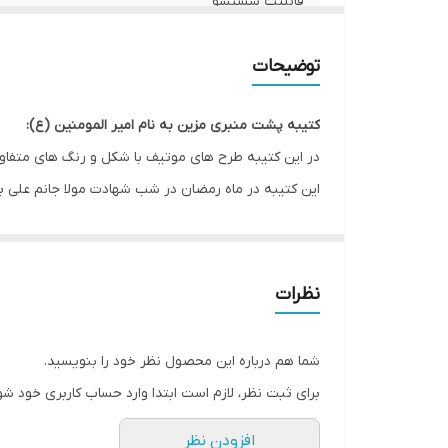
قابلیت شستشو
ریشه دوزی
توضیحات
کشور سازنده
کتیبه پشت منبری مزین به نام امیر المومنین (ع):
ارسال به سراسر کشور
در این کتیبه طرح های موتیف با شکل و رنگ های متف
این کتیبه در ماه رمضان در شب شهادت مولا جانم علی ب
لبه دوزی
ضمانت:
* بدلیل آبرفت پارچه حین چاپ، ابعاد تا 4 سانتی متر در هر متر کوچکتر می باشند.
ارسال از
نظرات
* کارهای با ارتفاع بیشتر از 140 سانتی متر داری خط دوخت افقی می باشند.
* اختلاف 10 الی 15 درصدی رنگ بدليل اختلاف رنگ در نمایشگرها نسبت به چاپ
شما هم درباره این محصول نظر خود را بنویسید.
* محصولات حدود 5-3 روز کاری آماده ارسال می باشند.
برای ثبت نظر، لازم است ابتدا وارد حساب کاربری خود شو
* هزینه ارسال محصول، به عهده سفارش دهنده می باش
افزودن نظر