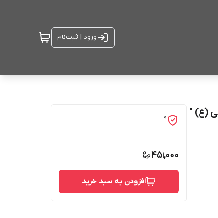
ورود | ثبت‌نام
 (ع) "
0
451,000
افزودن به سبد خرید