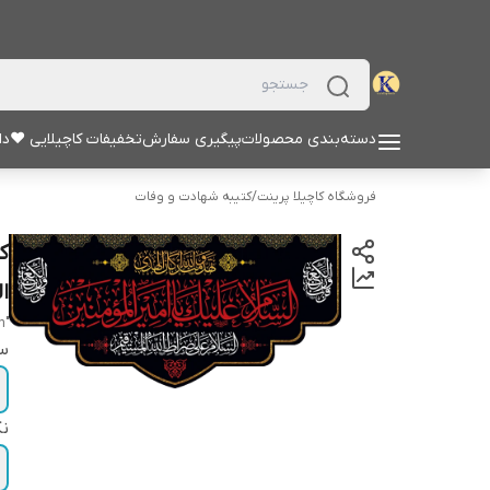
دسته‌بندی محصولات
پیگیری سفارش
تخفیفات کاچیلایی ♥
دا
فروشگاه کاچیلا پرینت
/
کتیبه شهادت و وفات
ک
ال
"asalam o alayk ya amir al muemenin"
سا
نک