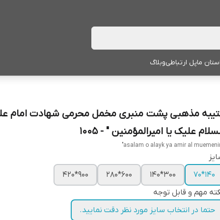
ستان ما
پل ارتباطی
وبلاگ
تیبه مذهبی پشت منبری مخمل محرمی شهادت امام علی
سلام علیک یا امیرالمؤمنین " - 1005
یز
900*420
600*280
300*140
140*70
ته مهم و قابل توجه
حتما در انتخاب سایز مورد نظر دقت نمایید.