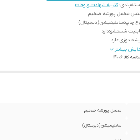
ته‌بندی
:
کتیبه شهادت و وفات
نس
:
مخمل پورشه ضخیم
وع چاپ
:
سابلیمیشن(دیجیتال)
ابلیت شستشو
:
دارد
یشه دوزی
:
دارد
ور سازنده
:
ایران
مایش بیشتر
اسه کالا
14006
سال به سراسر کشور
:
دارد
ه دوزی
:
دارد
مانت:
:
دارد
سال از
:
اهواز
مخمل پورشه ضخیم
سابلیمیشن(دیجیتال)