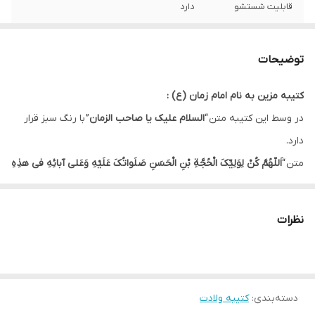
قابلیت شستشو
دارد
ریشه دوزی
دارد
توضیحات
کشور سازنده
ایران
کتیبه مزین به نام امام زمان (ع) :
ارسال به سراسر
دارد
در وسط این کتیبه متن “
السلام علیک یا صاحب الزمان
” با رنگ سبز قرار
کشور
دارد.
لبه دوزی
دارد
متن “
اَللّهُمَّ کُنْ لِوَلِیِّکَ الْحُجَّةِ بْنِ الْحَسَنِ صَلَواتُکَ عَلَیْهِ وَعَلى آبائِهِ فی هذِهِ
السّاعَةِ وَفی کُلِّ ساعَةٍ وَلِیّاً وَحافِظاً وَقائِداً وَناصِراً وَدَلیلاً وَعَیْناً حَتّى تُسْکِنَهُ
ضمانت:
دارد
أَرْضَکَ طَوْعاً وَتُمَتِّعَهُ فیها طَویلاً
” با رنگ طلایی در بالای کتیبه قرار گرفته
نظرات
ارسال از
اهواز
است که باعث زیباتر شدن طرح شده است.
متن “
یا ابامهدی الصالح
” با رنگ مشکی به شکل دایره در کادر طلایی به
شکل قطره در سمت چپ و راست کتیبه قرار گرفته است.
دسته‌بندی
:
کتیبه ولادت
در این کتیبه اسامی چهارده معصوم با رنگ مشکی در کادر های طلایی