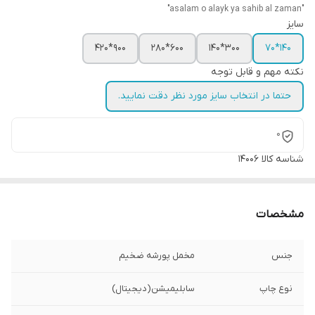
"asalam o alayk ya sahib al zaman"
سایز
900*420
600*280
300*140
140*70
نکته مهم و قابل توجه
حتما در انتخاب سایز مورد نظر دقت نمایید.
0
شناسه کالا
14006
مشخصات
جنس
مخمل پورشه ضخیم
نوع چاپ
سابلیمیشن(دیجیتال)