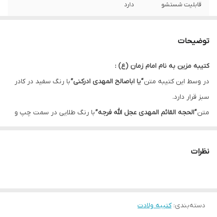
قابلیت شستشو
دارد
ریشه دوزی
دارد
توضیحات
کشور سازنده
ایران
کتیبه مزین به نام امام زمان (ع) :
ارسال به سراسر
دارد
در وسط این کتیبه متن
“یا اباصالح المهدی ادرکنی”
با رنگ سفید در کادر
کشور
سبز قرار دارد.
لبه دوزی
دارد
متن
“الحجه القائم المهدی عجل الله فرجه”
با رنگ طلایی در سمت چپ و
راست کتیبه قرار گرفته است که باعث زیباتر شدن طرح شده است.
ضمانت:
دارد
در این کتیبه اسامی چهارده معصوم با رنگ مشکی در کادر های زرد قرار
نظرات
ارسال از
اهواز
گرفته است.
زمینه این کتیبه سفید و دارای نقش موتیف با رنگ طوسی است.
دسته‌بندی
:
کتیبه ولادت
* بدلیل آبرفت پارچه حین چاپ، ابعاد تا 4 سانتی متر در هر متر کوچکتر