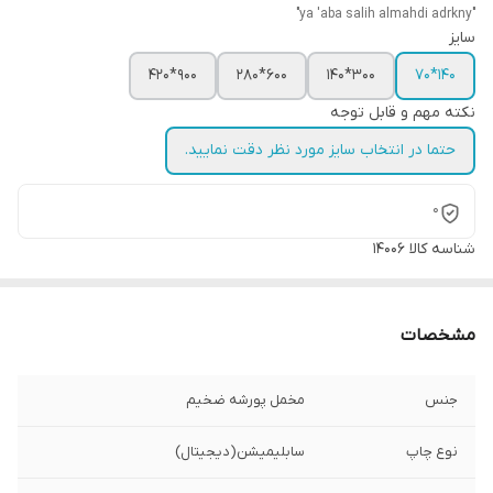
"ya 'aba salih almahdi adrkny"
سایز
900*420
600*280
300*140
140*70
نکته مهم و قابل توجه
حتما در انتخاب سایز مورد نظر دقت نمایید.
0
شناسه کالا
14006
مشخصات
جنس
مخمل پورشه ضخیم
نوع چاپ
سابلیمیشن(دیجیتال)