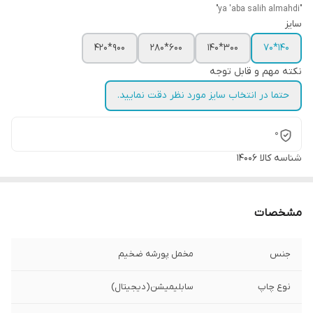
"ya 'aba salih almahdi"
سایز
900*420
600*280
300*140
140*70
نکته مهم و قابل توجه
حتما در انتخاب سایز مورد نظر دقت نمایید.
0
شناسه کالا
14006
مشخصات
جنس
مخمل پورشه ضخیم
نوع چاپ
سابلیمیشن(دیجیتال)