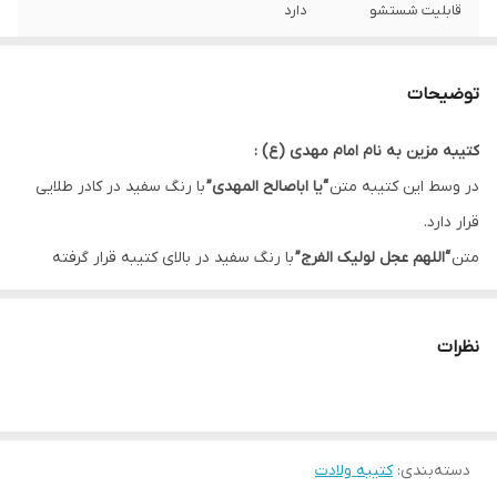
قابلیت شستشو
دارد
ریشه دوزی
دارد
توضیحات
کشور سازنده
ایران
کتیبه مزین به نام امام مهدی (ع) :
ارسال به سراسر
دارد
در وسط این کتیبه متن
“یا اباصالح المهدی”
با رنگ سفید در کادر طلایی
کشور
قرار دارد.
لبه دوزی
دارد
متن
“اللهم عجل لولیک الفرج”
با رنگ سفید در بالای کتیبه قرار گرفته
است و به آن ظرافت بخشیده است.
ضمانت:
دارد
در پایین کتیبه متن
“یا صاحب الزمان”
با رنگ طلایی قرار دارد که باعث
نظرات
ارسال از
اهواز
زیباتر شدن طرح شده است.
زمینه این کتیبه آبی و دارای نقش موتیف با شکل و رنگ های متفاوت و
طرح گل های آب رنگی است.
دسته‌بندی
:
کتیبه ولادت