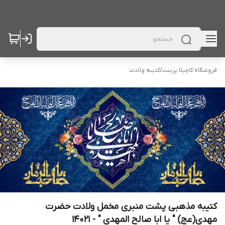
فروشگاه کاچیلا پرینت
/
کتیبه ولادت
کتیبه مذهبی پشت منبری مخمل ولادت حضرت
مهدی(عج) " یا ابا صالح المهدی " - 14021