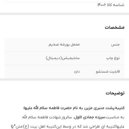
شناسه کالا
14006
مشخصات
جنس
مخمل پورشه ضخیم
نوع چاپ
سابلیمیشن(دیجیتال)
قابلیت شستشو
دارد
ریشه دوزی
دارد
توضیحات
کشور سازنده
ایران
کتیبه‌ پشت منبری مزین به نام حضرت فاطمه سلام الله علیها:
ارسال به سراسر
دارد
به مناسبت
سیزده جمادی الاول
، سالروز شهادت فاطمه سلام الله
کشور
علیها کتیبه ای طراحی شد که در وسط این کتیبه اهل بیت (ع) متن
“ یَا