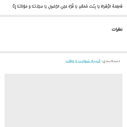
لبه دوزی
دارد
فَاطِمَهُ الزَّهْرَاءُ یَا بِنْتَ مُحَمَّدٍ یَا قُرَّهَ عَیْنِ الرَّسُولِ یَا سَیِّدَتَنَا وَ مَوْلاَتَنَا إِنَّا
تَوَجَّهْنَا وَ اسْتَشْفَعْنَا وَ تَوَسَّلْنَا بِکِ إِلَى اللَّهِ ‏وَ قَدَّمْنَاکِ بَیْنَ یَدَیْ حَاجَاتِنَا ”
با
ضمانت:
دارد
رنگ سبز قرار دارد.
نظرات
ارسال از
اهواز
حاشیه طلایی اسلیمی دور تا دور کار زیبایی خاصی به طرح ما داده است.
قطعاً، زیبایی این کتیبه فضای مجالس عزاداری شما رو دو چندان خواهد
کرد.
دسته‌بندی
:
کتیبه شهادت و وفات
* بدلیل آبرفت پارچه حین چاپ، ابعاد تا 4 سانتی متر در هر متر کوچکتر
می باشند.
* کارهای با ارتفاع بیشتر از 140 سانتی متر داری خط دوخت افقی می
باشند.
* اختلاف 10 الی 15 درصدی رنگ بدليل اختلاف رنگ در نمایشگرها نسبت
به چاپ
* محصولات حدود 5-3 روز کاری آماده ارسال می باشند.