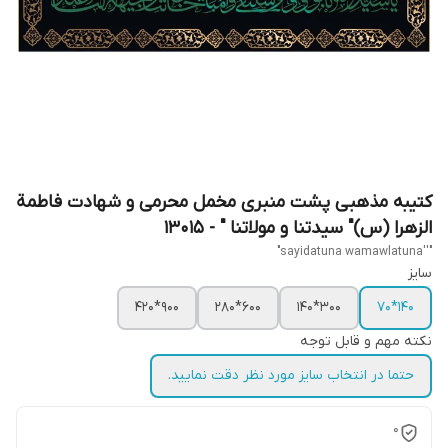
کتیبه مذهبی پشت منبری مخمل محرمی و شهادت فاطمة
الزهرا (س)" سیدتنا و مولاتنا " - 13015
"''sayidatuna wamawlatuna"
سایز
900*420
600*280
300*140
140*70
نکته مهم و قابل توجه
حتما در انتخاب سایز مورد نظر دقت نمایید.
0