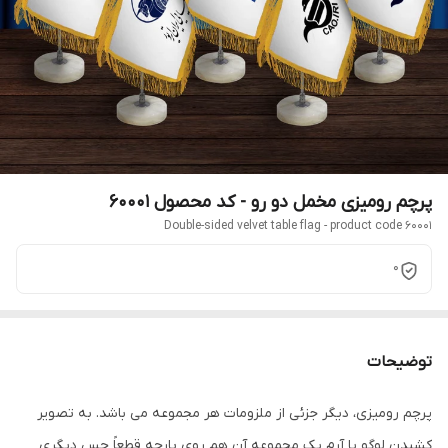
پرچم رومیزی مخمل دو رو - کد محصول 60001
Double-sided velvet table flag - product code 60001
0
توضیحات
پرچم رومیزی، دیگر جزئی از ملزومات هر مجموعه می باشد. به تصویر
کشیدن لوگو یا آرم یک مجموعه آن هم روی پارچه قطعاً حس دیگری