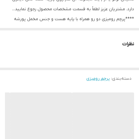
دارد. مشتریان عزیز لطفاََ به قسمت مشخصات محصول رجوع نمایید...
****پرچم رومیزی دو رو همراه با پایه هست و جنس مخمل پورشه
است و ساتن 9 کیلویی آمریکایی و ساتن مات نیز موجود هست.
نظرات
دسته‌بندی
:
پرچم رومیزی