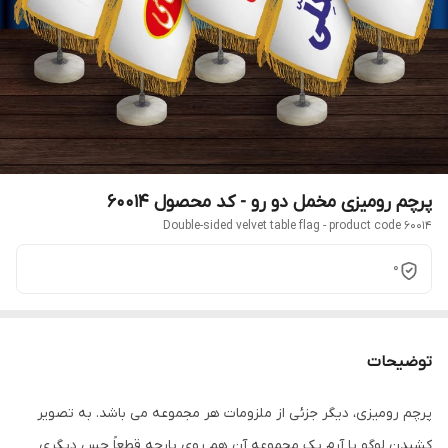
پرچم رومیزی مخمل دو رو - کد محصول 60014
Double-sided velvet table flag - product code 60014
0
توضیحات
پرچم رومیزی، دیگر جزئی از ملزومات هر مجموعه می باشد. به تصویر
کشیدن لوگو یا آرم یک مجموعه آن هم روی پارچه قطعاً حس دیگری