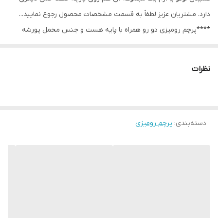
دارد. مشتریان عزیز لطفاََ به قسمت مشخصات محصول رجوع نمایید...
****پرچم رومیزی دو رو همراه با پایه هست و جنس مخمل پورشه
است و ساتن 9 کیلویی آمریکایی و ساتن مات نیز موجود هست.
نظرات
دسته‌بندی
:
پرچم رومیزی