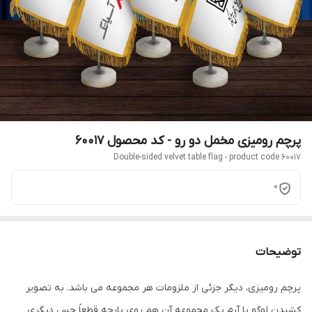
پرچم رومیزی مخمل دو رو - کد محصول 60017
Double-sided velvet table flag - product code 60017
0
توضیحات
پرچم رومیزی، دیگر جزئی از ملزومات هر مجموعه می باشد. به تصویر
کشیدن لوگو یا آرم یک مجموعه آن هم روی پارچه قطعاً حس دیگری