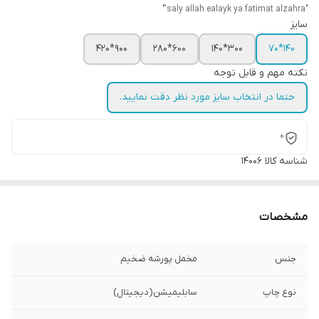
"saly allah ealayk ya fatimat alzahra'"
سایز
900*420
600*280
300*140
140*70
نکته مهم و قابل توجه
حتما در انتخاب سایز مورد نظر دقت نمایید.
0
شناسه کالا
14006
مشخصات
جنس
مخمل پورشه ضخیم
نوع چاپ
سابلیمیشن(دیجیتال)