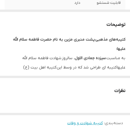
قابلیت شستشو
دارد
ریشه دوزی
دارد
توضیحات
کشور سازنده
ایران
کتیبه‌های مذهبی پشت منبری مزین به نام حضرت فاطمه سلام الله
ارسال به سراسر
دارد
علیها:
کشور
به مناسبت
سیزده جمادی الاول
، سالروز شهادت فاطمه سلام الله
لبه دوزی
دارد
علیها کتیبه ای طراحی شد که در وسط این کتیبه اهل بیت (ع)
متن ”
صلی الله علیک یا فاطمه الزهراء
” با رنگ قرمز قرار دارد.
ضمانت:
دارد
متن “
آجرک الله یا صاحب الزمان عجل الله فرجه ، یا اباصالح المهدی
” با
نظرات
ارسال از
اهواز
رنگ سفید در بالا و پایین کتیبه قرار دارد که باعث زیباتر شدن آن شده
است.
متن “
یا بنت نبی الله ، یا بنت صفی الله
” با رنگ سفید به شکل قطره در
دسته‌بندی
:
کتیبه شهادت و وفات
سمت چپ و راست کتیبه قرار دارد که به آن ظرافت بخشیده است.