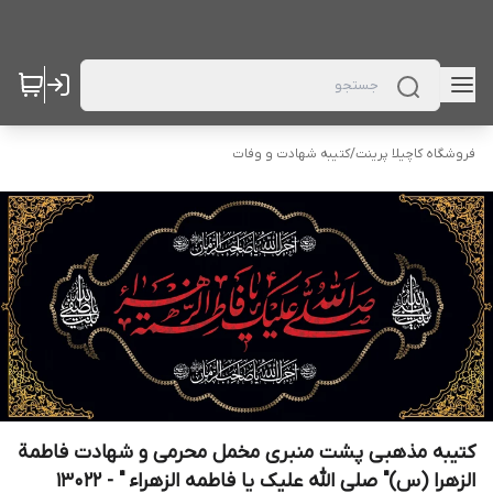
فروشگاه کاچیلا پرینت
/
کتیبه شهادت و وفات
کتیبه مذهبی پشت منبری مخمل محرمی و شهادت فاطمة
الزهرا (س)" صلی الله علیک یا فاطمه الزهراء " - 13022