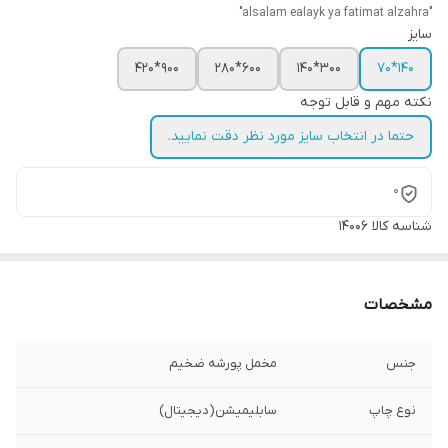
"alsalam ealayk ya fatimat alzahra"
سایز
900*420
600*280
300*140
140*70
نکته مهم و قابل توجه
حتما در انتخاب سایز مورد نظر دقت نمایید.
0
شناسه کالا
14006
مشخصات
جنس
مخمل پورشه ضخیم
نوع چاپ
سابلیمیشن(دیجیتال)