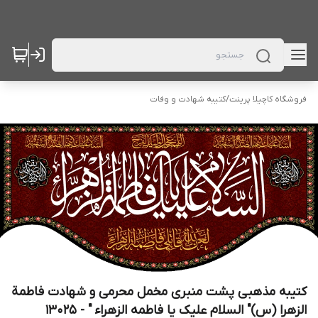
فروشگاه کاچیلا پرینت
/
کتیبه شهادت و وفات
کتیبه مذهبی پشت منبری مخمل محرمی و شهادت فاطمة
الزهرا (س)" السلام علیک یا فاطمه الزهراء " - 13025