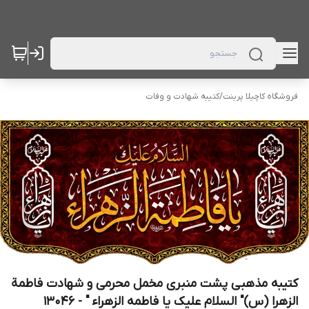
فروشگاه کاچیلا پرینت
/
کتیبه شهادت و وفات
کتیبه مذهبی پشت منبری مخمل محرمی و شهادت فاطمة
الزهرا (س)" السلام علیک یا فاطمه الزهراء " - 13046