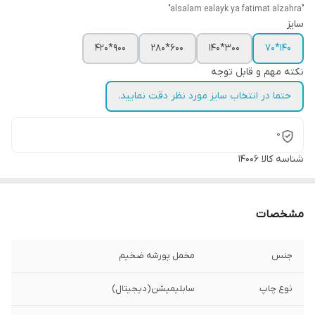
"alsalam ealayk ya fatimat alzahra"
سایز
900*420
600*280
300*140
140*70
نکته مهم و قابل توجه
حتما در انتخاب سایز مورد نظر دقت نمایید.
0
شناسه کالا
14006
مشخصات
جنس
مخمل پورشه ضخیم
نوع چاپ
سابلیمیشن(دیجیتال)