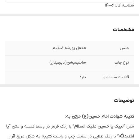
شناسه کالا
14006
مشخصات
جنس
مخمل پورشه ضخیم
نوع چاپ
سابلیمیشن(دیجیتال)
قابلیت شستشو
دارد
ریشه دوزی
دارد
توضیحات
کشور سازنده
ایران
کتیبه شهادت امام حسین(ع) مزیّن به:
لبه دوزی
دارد
متن “
لبیک یا حسین علیک السلام
” با رنگ قرمز در وسط کتیبه و متن “
یا
ارسال به سراسر
دارد
اباعبدالله
” با رنگ طلایی در سمت چپ و راست کتیبه به شکل مربع قرار