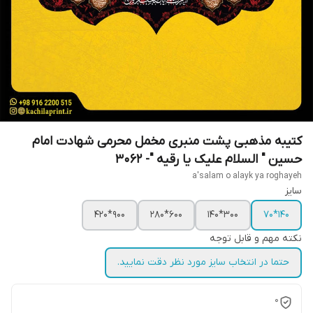
کتیبه مذهبی پشت منبری مخمل محرمی شهادت امام
حسین " السلام علیک یا رقیه "- 3062
a'salam o alayk ya roghayeh
سایز
900*420
600*280
300*140
140*70
نکته مهم و قابل توجه
حتما در انتخاب سایز مورد نظر دقت نمایید.
0