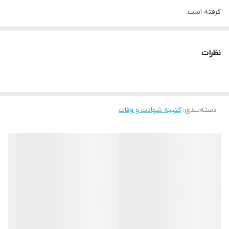
کشور
گرفته است.
متن”
السلام علی الحسین و علی علی بن الحسین و علی اولاد الحسین و
ضمانت:
دارد
علی اصحاب الحسین
” در پایین کتیبه با رنگ طلایی باعث زیباتر شدن
نظرات
ارسال از
اهواز
طرح شده است.
در بالا و پایین این کتیبه موتیف گل با خط افقی و رنگ طلایی قرار دارد
که به کتیبه ظرافت بخشیده است.
دسته‌بندی
:
کتیبه شهادت و وفات
این کتیبه در ماه های محرم و صفر جهت فضاسازی مجالس عزاداری مورد
استفاده قرار می گیرد.
* بدلیل آبرفت پارچه حین چاپ، ابعاد تا 4 سانتی متر در هر متر کوچکتر
می باشند.
* کارهای با ارتفاع بیشتر از 140 سانتی متر داری خط دوخت افقی می
باشند.
* اختلاف 10 الی 15 درصدی رنگ بدليل اختلاف رنگ در نمایشگرها نسبت