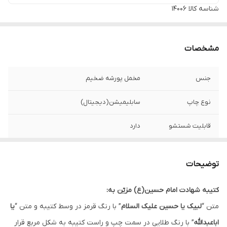
شناسه کالا
14006
مشخصات
جنس
مخمل پورشه ضخیم
نوع چاپ
سابلیمیشن(دیجیتال)
قابلیت شستشو
دارد
ریشه دوزی
دارد
توضیحات
کشور سازنده
ایران
کتیبه شهادت امام حسین(ع) مزیّن به:
لبه دوزی
دارد
متن “
لبیک یا حسین علیک السلام
” با رنگ قرمز در وسط کتیبه و متن “
یا
ارسال به سراسر
دارد
اباعبدالله
” با رنگ طلایی در سمت چپ و راست کتیبه به شکل مربع قرار