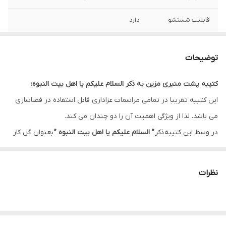
قابلیت شستشو
دارد
ریشه دوزی
دارد
توضیحات
کشور سازنده
ایران
کتیبه پشت منبری مزین به ذکر السلام علیکم یا اهل بیت النبوه:
ارسال به سراسر
دارد
این کتیبه تقریبا در تمامی مراسمات عزاداری قابل استفاده در فضاسازی
کشور
می باشد. لذا از ویژگی اهمیت آن را دو چندان می کند.
لبه دوزی
دارد
در وسط این کتیبه ذکر
” السلام علیکم یا اهل بیت النبوه ”
بعنوان گل کار
و در کناره ها ذکر ”
سلام بر سید الشهداء و اخوی بزرگوارش حضرت ابالفضل
ضمانت:
دارد
العباس علیهم آلاف التحیه و الثناء “
این طرح را بعنوان یکی از طرح های
نظرات
ارسال از
اهواز
پرکاربرد تبدیل کرده است.
این طرح یکی از بهترین طرح های موجود در مجموعه کاچیلا می باشد.