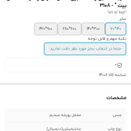
بیت " - 3108
"ahl al' bayt"
سایز
900*420
600*280
300*140
140*70
نکته مهم و قابل توجه
حتما در انتخاب سایز مورد نظر دقت نمایید.
0
شناسه کالا
14006
مشخصات
جنس
مخمل پورشه ضخیم
نوع چاپ
سابلیمیشن(دیجیتال)