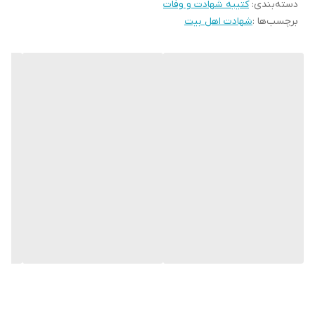
دسته‌بندی
:
کتیبه شهادت و وفات
* بدلیل آبرفت پارچه حین چاپ، ابعاد تا 4 سانتی متر در هر متر کوچکتر
برچسب‌ها :
شهادت اهل بیت
می باشند.
* کارهای با ارتفاع بیشتر از 140 سانتی متر داری خط دوخت افقی می
باشند.
* اختلاف 10 الی 15 درصدی رنگ بدليل اختلاف رنگ در نمایشگرها نسبت
به چاپ
* محصولات حدود 5-3 روز کاری آماده ارسال می باشند.
* هزینه ارسال محصول، به عهده سفارش دهنده می باشد.
* در صورت سفارش عمده با ما تماس بگیرید*