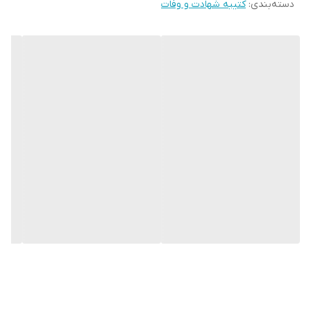
دسته‌بندی
:
کتیبه شهادت و وفات
* بدلیل آبرفت پارچه حین چاپ، ابعاد تا 4 سانتی متر در هر متر کوچکتر
می باشند.
* کارهای با ارتفاع بیشتر از 140 سانتی متر داری خط دوخت افقی می
باشند.
* اختلاف 10 الی 15 درصدی رنگ بدليل اختلاف رنگ در نمایشگرها نسبت
به چاپ
* محصولات حدود 5-3 روز کاری آماده ارسال می باشند.
* هزینه ارسال محصول، به عهده سفارش دهنده می باشد.
* در صورت سفارش عمده با ما تماس بگیرید*