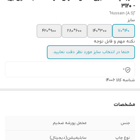
- 3120
"Hussain (A.S)"
سایز
900*420
600*280
300*140
140*70
نکته مهم و قابل توجه
حتما در انتخاب سایز مورد نظر دقت نمایید.
0
شناسه کالا
14006
مشخصات
جنس
مخمل پورشه ضخیم
نوع چاپ
سابلیمیشن(دیجیتال)