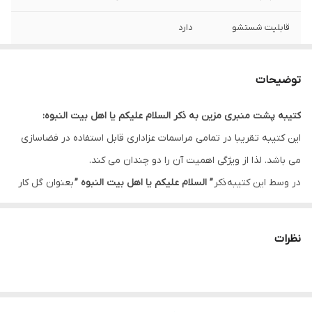
قابلیت شستشو
دارد
ریشه دوزی
دارد
توضیحات
کشور سازنده
ایران
کتیبه پشت منبری مزین به ذکر السلام علیکم یا اهل بیت النبوه:
ارسال به سراسر
دارد
این کتیبه تقریبا در تمامی مراسمات عزاداری قابل استفاده در فضاسازی
کشور
می باشد. لذا از ویژگی اهمیت آن را دو چندان می کند.
لبه دوزی
دارد
در وسط این کتیبه ذکر
” السلام علیکم یا اهل بیت النبوه ”
بعنوان گل کار
و در کناره ها ذکر ”
سلام بر سید الشهداء و اخوی بزرگوارش حضرت ابالفضل
ضمانت:
دارد
العباس علیهم آلاف التحیه و الثناء “
این طرح را بعنوان یکی از طرح های
نظرات
ارسال از
اهواز
پرکاربرد تبدیل کرده است.
این طرح یکی از بهترین طرح های موجود در مجموعه کاچیلا می باشد.