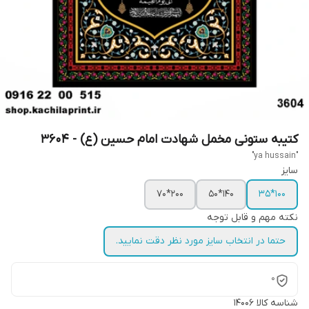
کتیبه ستونی مخمل شهادت امام حسین (ع) - 3604
"ya hussain"
سایز
200*70
140*50
100*35
نکته مهم و قابل توجه
حتما در انتخاب سایز مورد نظر دقت نمایید.
0
شناسه کالا
14006