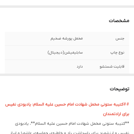
مشخصات
جنس
مخمل پورشه ضخیم
نوع چاپ
سابلیمیشن(دیجیتال)
قابلیت شستشو
دارد
ریشه دوزی
دارد
توضیحات
کشور سازنده
ایران
##
کتیبه ستونی مخمل شهادت امام حسین علیه السلام: یادبودی نفیس
ارسال به سراسر
دارد
برای ارادتمندان
کشور
**کتیبه ستونی مخمل شهادت امام حسین علیه السلام**، یادبودی
لبه دوزی
دارد
نفیس و ارزشمند برای پاسداشت یاد و خاطره‌ی حماسه‌ی عاشورا و ابراز