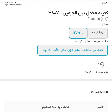
کتیبه مخمل بین الحرمین - 3807
"hussain (a.s)"
سایز
210*140
420*280
نکته مهم و قابل توجه
حتما در انتخاب سایز مورد نظر دقت نمایید.
0
شناسه کالا
14006
مشخصات
جنس
مخمل پورشه ضخیم