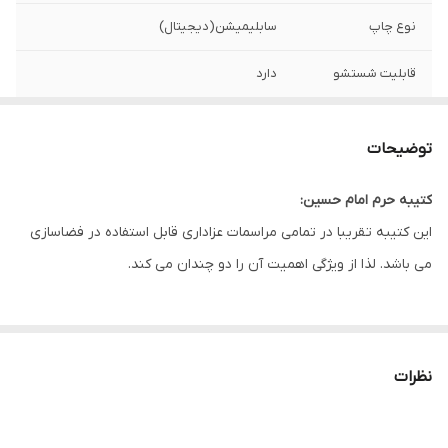
نوع چاپ
سابلیمیشن(دیجیتال)
قابلیت شستشو
دارد
ریشه دوزی
دارد
توضیحات
کشور سازنده
ایران
کتیبه حرم امام حسین:
ارسال به سراسر
دارد
این کتیبه تقریبا در تمامی مراسمات عزاداری قابل استفاده در فضاسازی
کشور
می باشد. لذا از ویژگی اهمیت آن را دو چندان می کند.
لبه دوزی
دارد
این طرح یکی از بهترین طرح های موجود در مجموعه کاچیلا می باشد.
ضمانت:
دارد
نظرات
ارسال از
اهواز
* بدلیل آبرفت پارچه حین چاپ، ابعاد تا 4 سانتی متر در هر متر کوچکتر
می باشند.