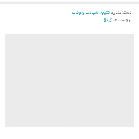
* کارهای با ارتفاع بیشتر از 140 سانتی متر داری خط دوخت افقی می
باشند.
دسته‌بندی
:
کتیبه شهادت و وفات
برچسب‌ها :
کربلا
* اختلاف 10 الی 15 درصدی رنگ بدليل اختلاف رنگ در نمایشگرها نسبت
به چاپ
* محصولات حدود 5-3 روز کاری آماده ارسال می باشند.
* هزینه ارسال محصول، به عهده سفارش دهنده می باشد.
* در صورت سفارش عمده با ما تماس بگیرید*