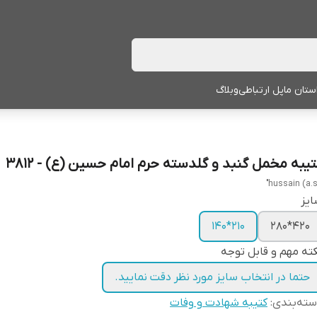
ستان ما
پل ارتباطی
وبلاگ
تیبه مخمل گنبد و گلدسته حرم امام حسین (ع) - 3812
یز
210*140
420*280
ته مهم و قابل توجه
حتما در انتخاب سایز مورد نظر دقت نمایید.
ته‌بندی
:
کتیبه شهادت و وفات