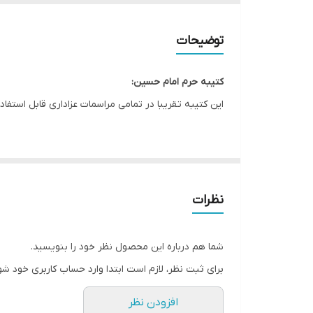
ریشه دوزی
توضیحات
کشور سازنده
کتیبه حرم امام حسین:
ارسال به سراسر کشور
این کتیبه تقریبا در تمامی مراسمات عزاداری قابل استفاد
لبه دوزی
این طرح یکی از بهترین طرح های موجود در مجموعه کاچی
ضمانت:
* بدلیل آبرفت پارچه حین چاپ، ابعاد تا 4 سانتی متر در هر متر کوچکتر می باشند.
ارسال از
نظرات
* کارهای با ارتفاع بیشتر از 140 سانتی متر داری خط دوخت افقی می باشند.
* اختلاف 10 الی 15 درصدی رنگ بدليل اختلاف رنگ در نمایشگرها نسبت به چاپ
شما هم درباره این محصول نظر خود را بنویسید.
* محصولات حدود 5-3 روز کاری آماده ارسال می باشند.
برای ثبت نظر، لازم است ابتدا وارد حساب کاربری خود شو
* هزینه ارسال محصول، به عهده سفارش دهنده می باش
افزودن نظر