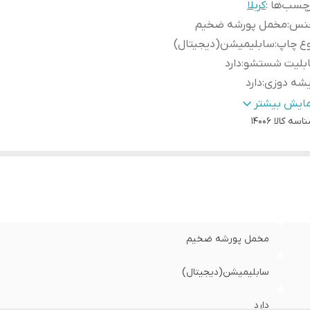
چسب‌ها :
کربلا
نس
:
مخمل پورشه ضخیم
وع چاپ
:
سابلیمیشن(دیجیتال)
ابلیت شستشو
:
دارد
یشه دوزی
:
دارد
ور سازنده
:
ایران
مایش بیشتر
اسه کالا
14006
سال به سراسر کشور
:
دارد
ه دوزی
:
دارد
مانت:
:
دارد
سال از
:
اهواز
مخمل پورشه ضخیم
سابلیمیشن(دیجیتال)
دارد