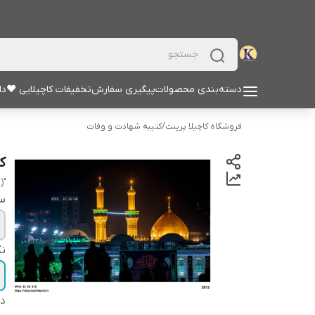
دسته‌بندی محصولات
پیگیری سفارش
تخفیفات کاچیلایی ♥
دا
فروشگاه کاچیلا پرینت
/
کتیبه شهادت و وفات
ک
"hussain (a.s)"
سا
نک
دس