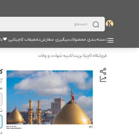
دسته‌بندی محصولات
پیگیری سفارش
تخفیفات کاچیلایی ♥
دا
فروشگاه کاچیلا پرینت
/
کتیبه شهادت و وفات
کت
"hussain (a.s)"
سا
نک
دس