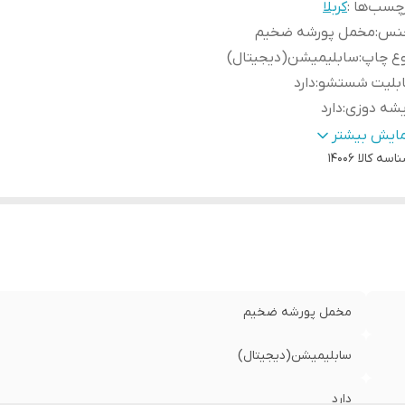
چسب‌ها :
کربلا
نس
:
مخمل پورشه ضخیم
وع چاپ
:
سابلیمیشن(دیجیتال)
ابلیت شستشو
:
دارد
یشه دوزی
:
دارد
ور سازنده
:
ایران
مایش بیشتر
اسه کالا
14006
سال به سراسر کشور
:
دارد
ه دوزی
:
دارد
مانت:
:
دارد
سال از
:
اهواز
مخمل پورشه ضخیم
سابلیمیشن(دیجیتال)
دارد