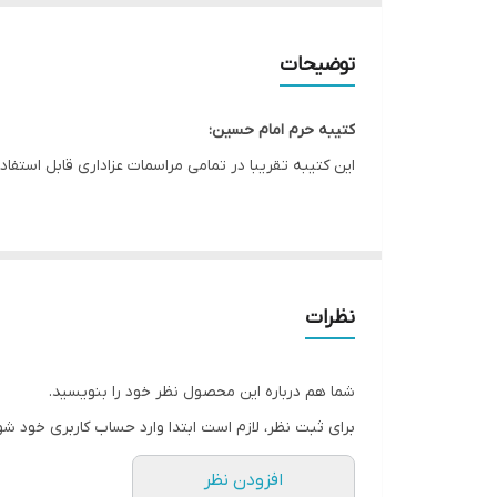
ریشه دوزی
توضیحات
کشور سازنده
کتیبه حرم امام حسین:
ارسال به سراسر کشور
این کتیبه تقریبا در تمامی مراسمات عزاداری قابل استفاد
لبه دوزی
این طرح یکی از بهترین طرح های موجود در مجموعه کاچی
ضمانت:
* بدلیل آبرفت پارچه حین چاپ، ابعاد تا 4 سانتی متر در هر متر کوچکتر می باشند.
ارسال از
نظرات
* کارهای با ارتفاع بیشتر از 140 سانتی متر داری خط دوخت افقی می باشند.
* اختلاف 10 الی 15 درصدی رنگ بدليل اختلاف رنگ در نمایشگرها نسبت به چاپ
شما هم درباره این محصول نظر خود را بنویسید.
* محصولات حدود 5-3 روز کاری آماده ارسال می باشند.
برای ثبت نظر، لازم است ابتدا وارد حساب کاربری خود شو
* هزینه ارسال محصول، به عهده سفارش دهنده می باش
افزودن نظر