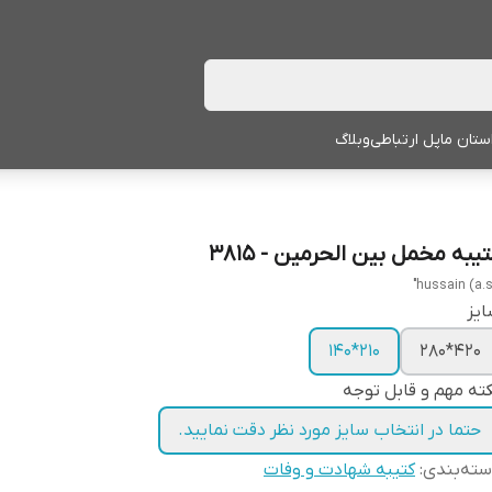
ستان ما
پل ارتباطی
وبلاگ
یبه مخمل بین الحرمین - 3815
یز
210*140
420*280
ته مهم و قابل توجه
حتما در انتخاب سایز مورد نظر دقت نمایید.
ته‌بندی
:
کتیبه شهادت و وفات