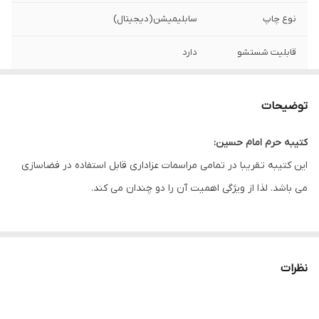
نوع چاپ
سابلیمیشن(دیجیتال)
قابلیت شستشو
دارد
ریشه دوزی
دارد
توضیحات
کشور سازنده
ایران
کتیبه حرم امام حسین:
ارسال به سراسر
دارد
این کتیبه تقریبا در تمامی مراسمات عزاداری قابل استفاده در فضاسازی
کشور
می باشد. لذا از ویژگی اهمیت آن را دو چندان می کند.
لبه دوزی
دارد
این طرح یکی از بهترین طرح های موجود در مجموعه کاچیلا می باشد.
ضمانت:
دارد
نظرات
ارسال از
اهواز
* بدلیل آبرفت پارچه حین چاپ، ابعاد تا 4 سانتی متر در هر متر کوچکتر
می باشند.