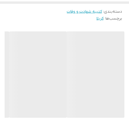
* کارهای با ارتفاع بیشتر از 140 سانتی متر داری خط دوخت افقی می
باشند.
دسته‌بندی
:
کتیبه شهادت و وفات
برچسب‌ها :
کربلا
* اختلاف 10 الی 15 درصدی رنگ بدليل اختلاف رنگ در نمایشگرها نسبت
به چاپ
* محصولات حدود 5-3 روز کاری آماده ارسال می باشند.
* هزینه ارسال محصول، به عهده سفارش دهنده می باشد.
* در صورت سفارش عمده با ما تماس بگیرید*