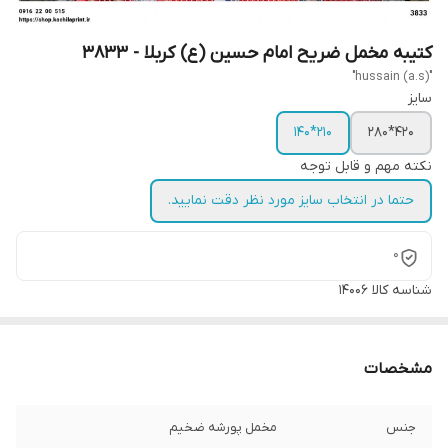
کتیبه مخمل ضریح امام حسین (ع) کربلا - 3833
"hussain (a.s)"
سایز
210*140
420*280
نکته مهم و قابل توجه
حتما در انتخاب سایز مورد نظر دقت نمایید.
0
شناسه کالا
14006
مشخصات
جنس
مخمل پورشه ضخیم