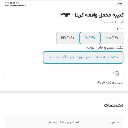
کتیبه مخمل واقعه کربلا - 3914
"hussain (a.s)"
سایز
280*420
140*210
140*300
نکته مهم و قابل توجه
حتما در انتخاب سایز مورد نظر دقت نمایید.
0
شناسه کالا
14006
مشخصات
جنس
مخمل پورشه ضخیم