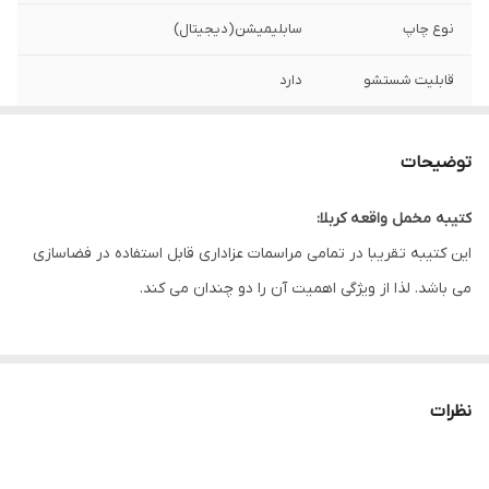
نوع چاپ
سابلیمیشن(دیجیتال)
قابلیت شستشو
دارد
ریشه دوزی
دارد
توضیحات
کشور سازنده
ایران
کتیبه مخمل واقعه کربلا:
ارسال به سراسر
دارد
این کتیبه تقریبا در تمامی مراسمات عزاداری قابل استفاده در فضاسازی
کشور
می باشد. لذا از ویژگی اهمیت آن را دو چندان می کند.
لبه دوزی
دارد
این طرح یکی از بهترین طرح های موجود در مجموعه کاچیلا می باشد.
ضمانت:
دارد
نظرات
ارسال از
اهواز
* بدلیل آبرفت پارچه حین چاپ، ابعاد تا 4 سانتی متر در هر متر کوچکتر
می باشند.