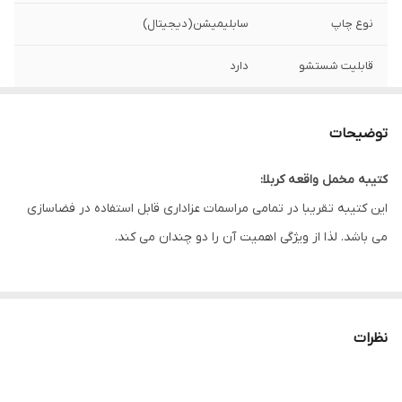
نوع چاپ
سابلیمیشن(دیجیتال)
قابلیت شستشو
دارد
ریشه دوزی
دارد
توضیحات
کشور سازنده
ایران
کتیبه مخمل واقعه کربلا:
ارسال به سراسر
دارد
این کتیبه تقریبا در تمامی مراسمات عزاداری قابل استفاده در فضاسازی
کشور
می باشد. لذا از ویژگی اهمیت آن را دو چندان می کند.
لبه دوزی
دارد
این طرح یکی از بهترین طرح های موجود در مجموعه کاچیلا می باشد.
ضمانت:
دارد
نظرات
ارسال از
اهواز
* بدلیل آبرفت پارچه حین چاپ، ابعاد تا 4 سانتی متر در هر متر کوچکتر
می باشند.