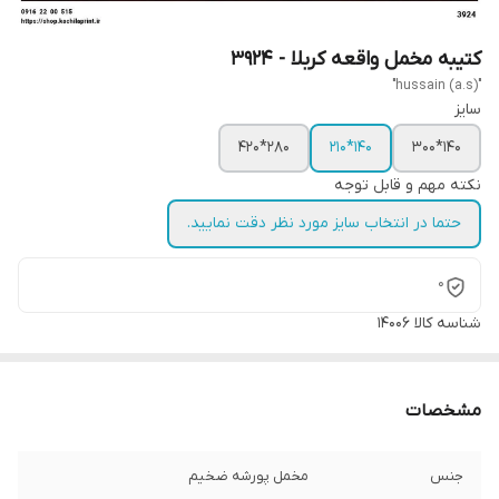
کتیبه مخمل واقعه کربلا - 3924
"hussain (a.s)"
سایز
280*420
140*210
140*300
نکته مهم و قابل توجه
حتما در انتخاب سایز مورد نظر دقت نمایید.
0
شناسه کالا
14006
مشخصات
جنس
مخمل پورشه ضخیم