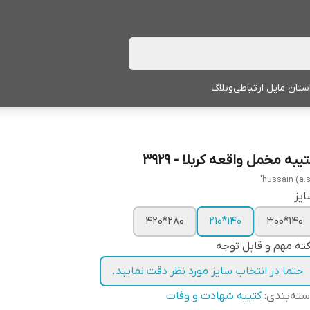
ستان ما
پل ارتباطی
وبلاگ
یبه مخمل واقعه کربلا - 3929
یز
280*420
140*210
140*300
ته مهم و قابل توجه
حتما در انتخاب سایز مورد نظر دقت نمایید.
ته‌بندی
:
کتیبه شهادت و وفات