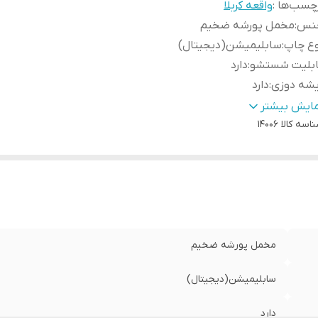
چسب‌ها :
واقعه کربلا
نس
:
مخمل پورشه ضخیم
وع چاپ
:
سابلیمیشن(دیجیتال)
ابلیت شستشو
:
دارد
یشه دوزی
:
دارد
ور سازنده
:
ایران
مایش بیشتر
اسه کالا
14006
سال به سراسر کشور
:
دارد
ه دوزی
:
دارد
مانت:
:
دارد
سال از
:
اهواز
مخمل پورشه ضخیم
سابلیمیشن(دیجیتال)
دارد