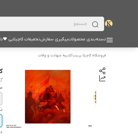
دسته‌بندی محصولات
پیگیری سفارش
تخفیفات کاچیلایی ♥
دا
فروشگاه کاچیلا پرینت
/
کتیبه شهادت و وفات
کت
"hussain (a.s)"
سا
نک
دس