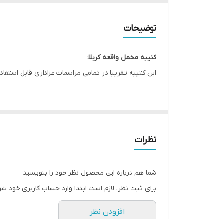
ریشه دوزی
توضیحات
کشور سازنده
کتیبه مخمل واقعه کربلا:
ارسال به سراسر کشور
این کتیبه تقریبا در تمامی مراسمات عزاداری قابل استفاد
لبه دوزی
این طرح یکی از بهترین طرح های موجود در مجموعه کاچی
ضمانت:
* بدلیل آبرفت پارچه حین چاپ، ابعاد تا 4 سانتی متر در هر متر کوچکتر می باشند.
ارسال از
نظرات
* کارهای با ارتفاع بیشتر از 140 سانتی متر داری خط دوخت افقی می باشند.
* اختلاف 10 الی 15 درصدی رنگ بدليل اختلاف رنگ در نمایشگرها نسبت به چاپ
شما هم درباره این محصول نظر خود را بنویسید.
* محصولات حدود 5-3 روز کاری آماده ارسال می باشند.
برای ثبت نظر، لازم است ابتدا وارد حساب کاربری خود شو
* هزینه ارسال محصول، به عهده سفارش دهنده می باش
افزودن نظر
*اگر سایز دلخواه مد نظر شماست لطفاً با ما تماس بگیرید