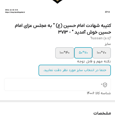
کتیبه شهادت امام حسین (ع) " به مجلس عزای امام
حسین خوش آمدید " - 3713
"hussain (a.s)"
سایز
140*100
70*50
70*100
نکته مهم و قابل توجه
حتما در انتخاب سایز مورد نظر دقت نمایید.
0
شناسه کالا
14006
مشخصات