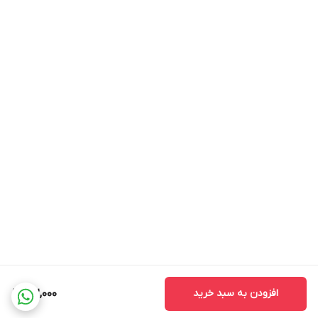
* مساجد و حسینیه ها:
با اهدای این کتیبه به مساجد و حسینیه ها، در
ثواب ابدی شریک شوید.
با نصب کتیبه "
این خانه عزادار حسین است
" در منزل خود، ندای
مظلومیت امام حسین (ع) را به گوش برسانید و عشق و ارادت خود را به
خاندان اهل بیت (ع) نشان دهید.
عزاداری شما در ماه محرم، مقبول و مورد عنایت ائمه اطهار (ع) قرار باد.
نکات مهم:
*
بدلیل آبرفت پارچه حین چاپ، ابعاد تا 4 سانتی متر در هر متر کوچکتر
می باشند.
*
کارهای با ارتفاع بیشتر از 140 سانتی متر داری خط دوخت افقی می
باشند.
* اختلاف 10 الی 15 درصدی رنگ بدليل اختلاف رنگ در نمایشگرها نسبت
افزودن به سبد خرید
162,000
به چاپ