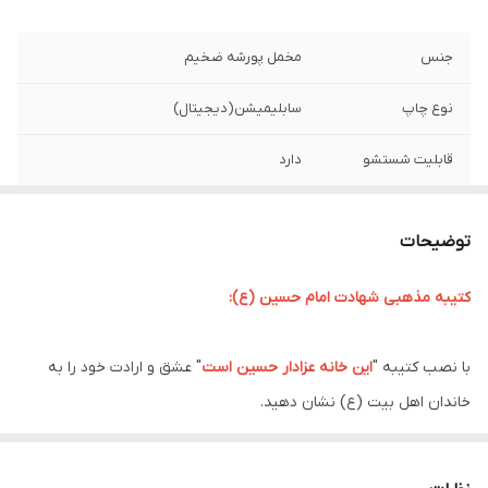
جنس
مخمل پورشه ضخیم
نوع چاپ
سابلیمیشن(دیجیتال)
قابلیت شستشو
دارد
ریشه دوزی
دارد
توضیحات
کشور سازنده
ایران
کتیبه مذهبی شهادت امام حسین (ع):
ارسال به سراسر
دارد
کشور
با نصب کتیبه "
این خانه عزادار حسین است
" عشق و ارادت خود را به
لبه دوزی
دارد
خاندان اهل بیت (ع) نشان دهید.
ماه محرم، ماه عزای حسینی، فرا می رسد و دل عاشقان در ماتم شهادت
ضمانت:
دارد
مظلومانه سرور آزادگان، حضرت اباعبدالله الحسین (ع) به درد می آید. در