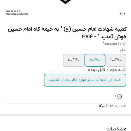
کتیبه شهادت امام حسین (ع) " به خیمه گاه امام حسین
خوش آمدید " - 3714
"hussain (a.s)"
سایز
140*100
70*50
70*100
نکته مهم و قابل توجه
حتما در انتخاب سایز مورد نظر دقت نمایید.
0
شناسه کالا
14006
مشخصات