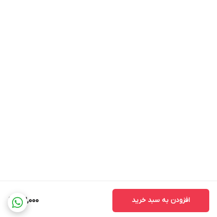
* مساجد و حسینیه ها:
با اهدای این کتیبه به مساجد و حسینیه ها، در
ثواب ابدی شریک شوید.
با نصب کتیبه "
این خانه عزادار حسین است
" در منزل خود، ندای
مظلومیت امام حسین (ع) را به گوش برسانید و عشق و ارادت خود را به
خاندان اهل بیت (ع) نشان دهید.
عزاداری شما در ماه محرم، مقبول و مورد عنایت ائمه اطهار (ع) قرار باد.
نکات مهم:
*
بدلیل آبرفت پارچه حین چاپ، ابعاد تا 4 سانتی متر در هر متر کوچکتر
می باشند.
*
کارهای با ارتفاع بیشتر از 140 سانتی متر داری خط دوخت افقی می
باشند.
* اختلاف 10 الی 15 درصدی رنگ بدليل اختلاف رنگ در نمایشگرها نسبت
افزودن به سبد خرید
162,000
به چاپ