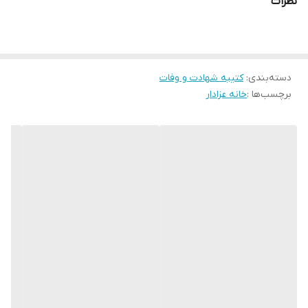
نظرات
ارسال از
اهواز
این ایام غمبار، مسلمانان با برگزاری مراسم عزاداری، یاد و خاطره این امام
همام و یاران باوفایش را گرامی می دارند.
یکی از راه های ابراز عشق و ارادت به خاندان اهل بیت (ع) در ایام محرم،
دسته‌بندی
:
کتیبه شهادت و وفات
نصب کتیبه های مذهبی با مضامین عاشورایی است. کتیبه "
این خانه
برچسب‌ها :
خانه عزادار
عزادار حسین است
" یکی از این کتیبه ها است که با طرحی زیبا و پرمغز،
ندای مظلومیت امام حسین (ع) را به گوش می رساند و فضای معنوی و
غم انگیزی را در خانه شما ایجاد می کند.
ویژگی های کتیبه مذهبی "این خانه عزادار حسین است":
* طراحی زیبا و چشم نواز:
این کتیبه با استفاده از خطاطی و نگارگری
سنتی ایرانی، به زیبایی طراحی شده است و جلوه ای خاص به منزل شما
می بخشد.
* پیام پرمغز:
عبارت "این خانه عزادار حسین است" پیامی رسا و گویا از
عشق و ارادت شما به امام حسین (ع) و خاندان اهل بیت (ع) را به