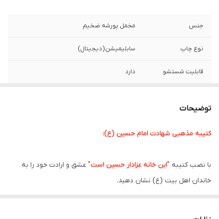
جنس
مخمل پورشه ضخیم
نوع چاپ
سابلیمیشن(دیجیتال)
قابلیت شستشو
دارد
ریشه دوزی
دارد
توضیحات
کشور سازنده
ایران
کتیبه مذهبی شهادت امام حسین (ع):
ارسال به سراسر
دارد
کشور
با نصب کتیبه "
این خانه عزادار حسین است
" عشق و ارادت خود را به
لبه دوزی
دارد
خاندان اهل بیت (ع) نشان دهید.
ماه محرم، ماه عزای حسینی، فرا می رسد و دل عاشقان در ماتم شهادت
ضمانت:
دارد
مظلومانه سرور آزادگان، حضرت اباعبدالله الحسین (ع) به درد می آید. در