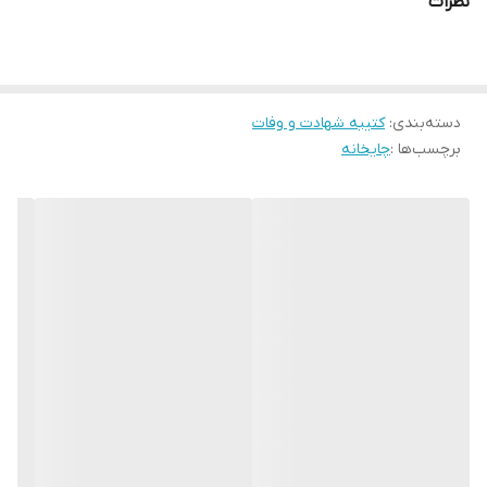
نظرات
ارسال از
اهواز
* بدلیل آبرفت پارچه حین چاپ، ابعاد تا 4 سانتی متر در هر متر کوچکتر
می باشند.
* کارهای با ارتفاع بیشتر از 140 سانتی متر داری خط دوخت افقی می
باشند.
دسته‌بندی
:
کتیبه شهادت و وفات
برچسب‌ها :
چایخانه
* اختلاف 10 الی 15 درصدی رنگ بدليل اختلاف رنگ در نمایشگرها نسبت
به چاپ
* محصولات حدود 5-3 روز کاری آماده ارسال می باشند.
* هزینه ارسال محصول، به عهده سفارش دهنده می باشد.
*اگر سایز دلخواه مد نظر شماست لطفاً با ما تماس بگیرید
.
* در صورت سفارش عمده با ما تماس بگیرید*