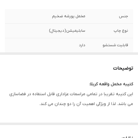
جنس
مخمل پورشه ضخیم
نوع چاپ
سابلیمیشن(دیجیتال)
قابلیت شستشو
دارد
ریشه دوزی
دارد
توضیحات
کشور سازنده
ایران
کتیبه مخمل واقعه کربلا:
ارسال به سراسر
دارد
این کتیبه تقریبا در تمامی مراسمات عزاداری قابل استفاده در فضاسازی
کشور
می باشد. لذا از ویژگی اهمیت آن را دو چندان می کند.
لبه دوزی
دارد
این طرح یکی از بهترین طرح های موجود در مجموعه کاچیلا می باشد.
ضمانت:
دارد