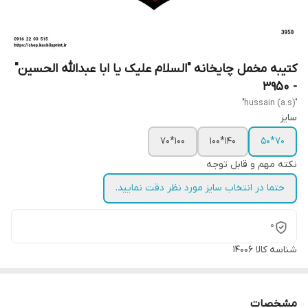
کتیبه مخمل چایخانه "السلام علیک یا ابا عبدالله الحسین"
- 3950
"hussain (a.s)"
سایز
100*70
140*100
70*50
نکته مهم و قابل توجه
حتما در انتخاب سایز مورد نظر دقت نمایید.
0
شناسه کالا
14006
مشخصات