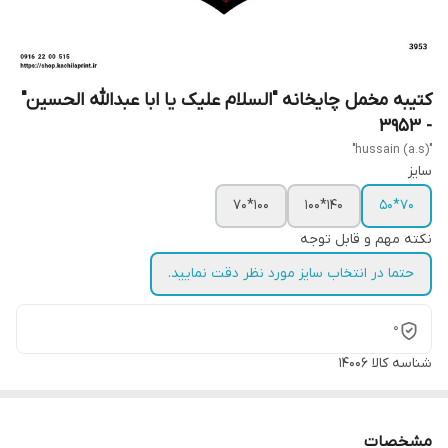
کتیبه مخمل چایخانه "السلام علیک یا ابا عبدالله الحسین"
- 3953
"hussain (a.s)"
سایز
100*70
140*100
70*50
نکته مهم و قابل توجه
حتما در انتخاب سایز مورد نظر دقت نمایید.
0
شناسه کالا
14006
مشخصات