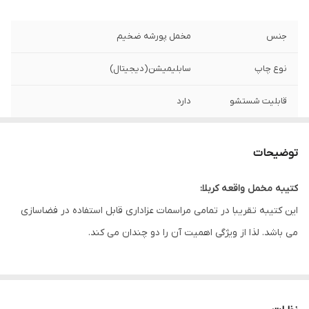
جنس
مخمل پورشه ضخیم
نوع چاپ
سابلیمیشن(دیجیتال)
قابلیت شستشو
دارد
ریشه دوزی
دارد
توضیحات
کشور سازنده
ایران
کتیبه مخمل واقعه کربلا:
ارسال به سراسر
دارد
این کتیبه تقریبا در تمامی مراسمات عزاداری قابل استفاده در فضاسازی
کشور
می باشد. لذا از ویژگی اهمیت آن را دو چندان می کند.
لبه دوزی
دارد
این طرح یکی از بهترین طرح های موجود در مجموعه کاچیلا می باشد.
ضمانت:
دارد