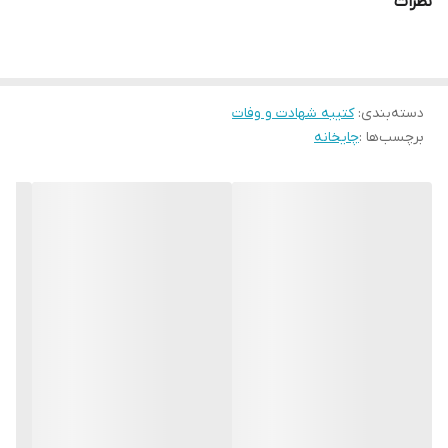
نظرات
ارسال از
اهواز
* بدلیل آبرفت پارچه حین چاپ، ابعاد تا 4 سانتی متر در هر متر کوچکتر
می باشند.
* کارهای با ارتفاع بیشتر از 140 سانتی متر داری خط دوخت افقی می
باشند.
دسته‌بندی
:
کتیبه شهادت و وفات
برچسب‌ها :
چایخانه
* اختلاف 10 الی 15 درصدی رنگ بدليل اختلاف رنگ در نمایشگرها نسبت
به چاپ
* محصولات حدود 5-3 روز کاری آماده ارسال می باشند.
* هزینه ارسال محصول، به عهده سفارش دهنده می باشد.
*اگر سایز دلخواه مد نظر شماست لطفاً با ما تماس بگیرید
.
* در صورت سفارش عمده با ما تماس بگیرید*