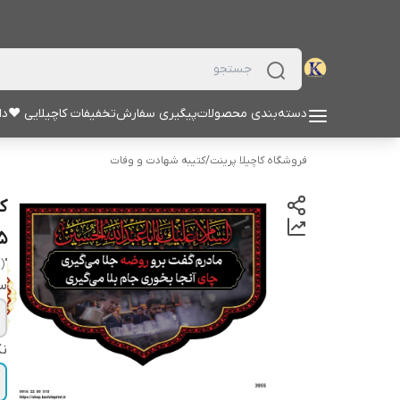
دسته‌بندی محصولات
پیگیری سفارش
تخفیفات کاچیلایی ♥
دا
فروشگاه کاچیلا پرینت
/
کتیبه شهادت و وفات
ک
5
"hussain (a.s)"
سا
نک