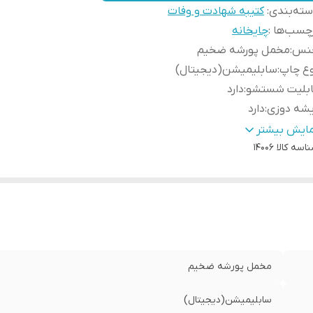
ته‌بندی
:
کتیبه شهادت و وفات
چسب‌ها :
چایخانه
نس
:
مخمل پورشه ضخیم
وع چاپ
:
سابلیمیشن(دیجیتال)
ابلیت شستشو
:
دارد
یشه دوزی
:
دارد
ور سازنده
:
ایران
مایش بیشتر
اسه کالا
14006
سال به سراسر کشور
:
دارد
ه دوزی
:
دارد
مانت:
:
دارد
سال از
:
اهواز
مخمل پورشه ضخیم
سابلیمیشن(دیجیتال)