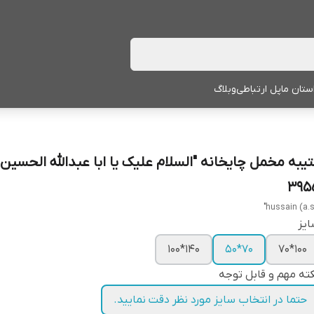
ستان ما
پل ارتباطی
وبلاگ
تیبه مخمل چایخانه "السلام علیک یا ابا عبدالله الحسین"
395
یز
140*100
70*50
100*70
ته مهم و قابل توجه
حتما در انتخاب سایز مورد نظر دقت نمایید.