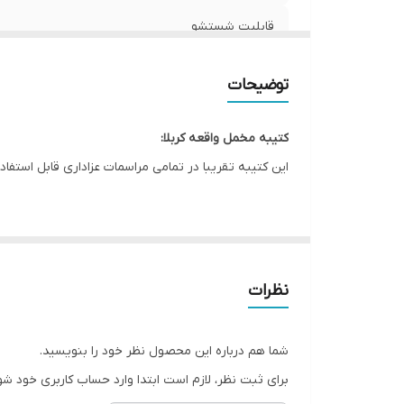
قابلیت شستشو
ریشه دوزی
توضیحات
کشور سازنده
کتیبه مخمل واقعه کربلا:
ارسال به سراسر کشور
این کتیبه تقریبا در تمامی مراسمات عزاداری قابل استفاد
لبه دوزی
این طرح یکی از بهترین طرح های موجود در مجموعه کاچی
ضمانت:
* بدلیل آبرفت پارچه حین چاپ، ابعاد تا 4 سانتی متر در هر متر کوچکتر می باشند.
ارسال از
نظرات
* کارهای با ارتفاع بیشتر از 140 سانتی متر داری خط دوخت افقی می باشند.
* اختلاف 10 الی 15 درصدی رنگ بدليل اختلاف رنگ در نمایشگرها نسبت به چاپ
شما هم درباره این محصول نظر خود را بنویسید.
* محصولات حدود 5-3 روز کاری آماده ارسال می باشند.
برای ثبت نظر، لازم است ابتدا وارد حساب کاربری خود شو
* هزینه ارسال محصول، به عهده سفارش دهنده می باش