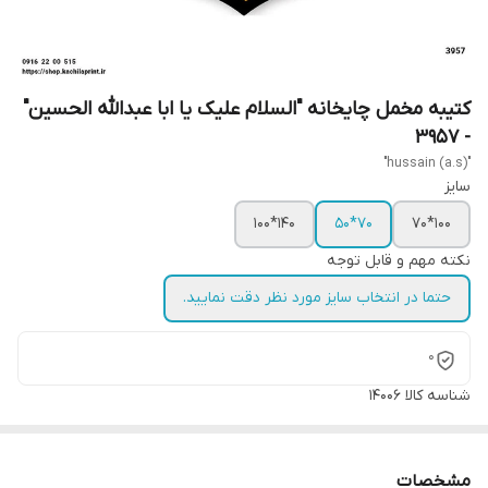
کتیبه مخمل چایخانه "السلام علیک یا ابا عبدالله الحسین"
- 3957
"hussain (a.s)"
سایز
140*100
70*50
100*70
نکته مهم و قابل توجه
حتما در انتخاب سایز مورد نظر دقت نمایید.
0
شناسه کالا
14006
مشخصات