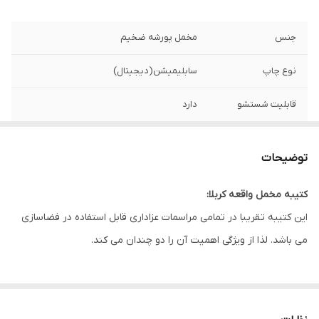
جنس
مخمل پورشه ضخیم
نوع چاپ
سابلیمیشن(دیجیتال)
قابلیت شستشو
دارد
ریشه دوزی
دارد
توضیحات
کشور سازنده
ایران
کتیبه مخمل واقعه کربلا:
ارسال به سراسر
دارد
این کتیبه تقریبا در تمامی مراسمات عزاداری قابل استفاده در فضاسازی
کشور
می باشد. لذا از ویژگی اهمیت آن را دو چندان می کند.
لبه دوزی
دارد
این طرح یکی از بهترین طرح های موجود در مجموعه کاچیلا می باشد.
ضمانت:
دارد