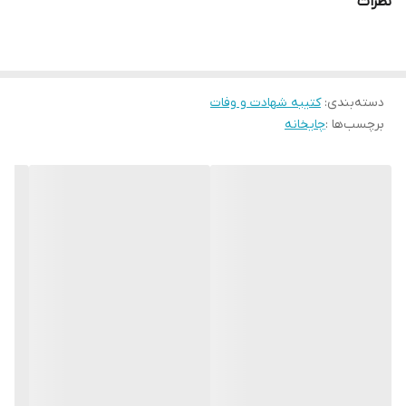
نظرات
ارسال از
اهواز
* بدلیل آبرفت پارچه حین چاپ، ابعاد تا 4 سانتی متر در هر متر کوچکتر
می باشند.
* کارهای با ارتفاع بیشتر از 140 سانتی متر داری خط دوخت افقی می
باشند.
دسته‌بندی
:
کتیبه شهادت و وفات
برچسب‌ها :
چایخانه
* اختلاف 10 الی 15 درصدی رنگ بدليل اختلاف رنگ در نمایشگرها نسبت
به چاپ
* محصولات حدود 5-3 روز کاری آماده ارسال می باشند.
* هزینه ارسال محصول، به عهده سفارش دهنده می باشد.
*اگر سایز دلخواه مد نظر شماست لطفاً با ما تماس بگیرید
.
* در صورت سفارش عمده با ما تماس بگیرید*