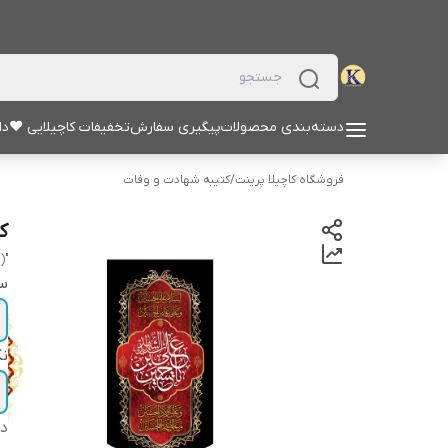
دسته‌بندی محصولات
پیگیری سفارش
تخفیفات کاچیلایی ♥
دا
فروشگاه کاچیلا پرینت
/
کتیبه شهادت و وفات
ک
"ali akbar (a.s)"
سا
نک
دس