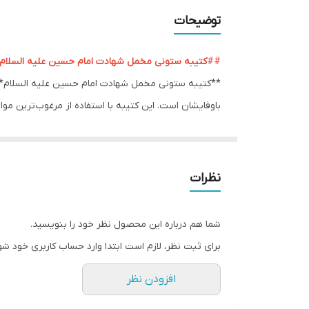
ریشه دوزی
توضیحات
کشور سازنده
##
کتیبه ستونی مخمل شهادت امام حسین علیه السلام: 
ارسال به سراسر کشور
**کتیبه ستونی مخمل شهادت امام حسین علیه السلام**، 
باوفایشان است. این کتیبه با استفاده از مرغوب‌ترین مو
لبه دوزی
مذهبی می‌بخشد.
ضمانت:
ویژگی‌های منحصر به فرد کتیبه ستونی مخمل شهادت اما
* طراحی زیبا و چشم‌نواز:
این کتیبه با استفاده از طرح‌ه
ارسال از
نظرات
محیط می‌بخشد.
* کیفیت عالی و ماندگاری بالا:
در تولید این کتیبه از بهت
شما هم درباره این محصول نظر خود را بنویسید.
* تنوع طرح و رنگ:
کتیبه ستونی مخمل شهادت امام حسین 
برای ثبت نظر، لازم است ابتدا وارد حساب کاربری خود شو
* هدیه‌ای ارزشمند:
این کتیبه می‌تواند هدیه‌ای نفیس و 
افزودن نظر
مزایای استفاده از کتیبه ستونی مخمل شهادت امام حسین
* ایجاد فضایی معنوی:
این کتیبه با یادآوری رشادت‌ها و 