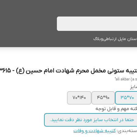
ستان ما
پل ارتباطی
وبلاگ
تیبه ستونی مخمل محرم شهادت امام حسین (ع) - 3615
یز
140*70
90*45
70*35
ته مهم و قابل توجه
حتما در انتخاب سایز مورد نظر دقت نمایید.
ته‌بندی
:
کتیبه شهادت و وفات