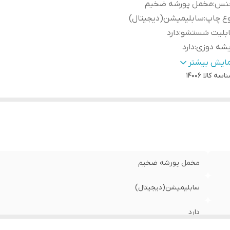
نس
:
مخمل پورشه ضخیم
وع چاپ
:
سابلیمیشن(دیجیتال)
ابلیت شستشو
:
دارد
یشه دوزی
:
دارد
ور سازنده
:
ایران
مایش بیشتر
اسه کالا
14006
سال به سراسر کشور
:
دارد
ه دوزی
:
دارد
مانت:
:
دارد
سال از
:
اهواز
مخمل پورشه ضخیم
سابلیمیشن(دیجیتال)
دارد