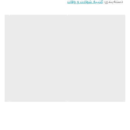
دسته‌بندی
:
کتیبه شهادت و وفات
* اختلاف 10 الی 15 درصدی رنگ بدليل اختلاف رنگ در نمایشگرها نسبت
به چاپ
* محصولات حدود 5-3 روز کاری آماده ارسال می باشند.
* هزینه ارسال محصول، به عهده سفارش دهنده می باشد.
* در صورت سفارش عمده با ما تماس بگیرید*