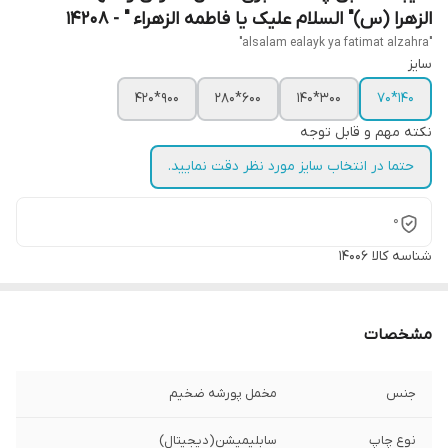
الزهرا (س)" السلام علیک یا فاطمه الزهراء " - 14208
"alsalam ealayk ya fatimat alzahra"
سایز
900*420
600*280
300*140
140*70
نکته مهم و قابل توجه
حتما در انتخاب سایز مورد نظر دقت نمایید.
0
شناسه کالا
14006
مشخصات
جنس
مخمل پورشه ضخیم
نوع چاپ
سابلیمیشن(دیجیتال)