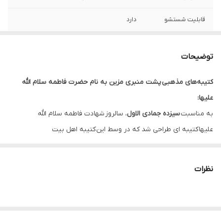
قابلیت شستشو
دارد
ریشه دوزی
دارد
توضیحات
کشور سازنده
ایران
کتیبه‌های مذهبی پشت منبری مزین به نام حضرت فاطمه سلام الله
ارسال به سراسر
دارد
علیها:
کشور
به مناسبت
سیزده جمادی الاول
، سالروز شهادت فاطمه سلام الله
لبه دوزی
دارد
علیها کتیبه ای طراحی شد که در وسط این کتیبه اهل بیت
(ع) متن “
السلام علیک یا فاطمه الزهراء
” با رنگ قرمز قرار دارد.
ضمانت:
دارد
* بدلیل آبرفت پارچه حین چاپ، ابعاد تا 4 سانتی متر در هر متر کوچکتر
نظرات
ارسال از
اهواز
می باشند.
* کارهای با ارتفاع بیشتر از 140 سانتی متر داری خط دوخت افقی می
باشند.