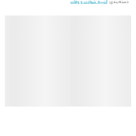
دسته‌بندی
:
کتیبه شهادت و وفات
* اختلاف 10 الی 15 درصدی رنگ بدليل اختلاف رنگ در نمایشگرها نسبت
به چاپ
* محصولات حدود 5-3 روز کاری آماده ارسال می باشند.
* هزینه ارسال محصول، به عهده سفارش دهنده می باشد.
* در صورت سفارش عمده با ما تماس بگیرید*