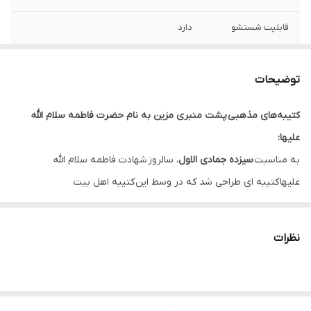
قابلیت شستشو
دارد
ریشه دوزی
دارد
توضیحات
کشور سازنده
ایران
کتیبه‌های مذهبی پشت منبری مزین به نام حضرت فاطمه سلام الله
ارسال به سراسر
دارد
علیها:
کشور
به مناسبت
سیزده جمادی الاول
، سالروز شهادت فاطمه سلام الله
لبه دوزی
دارد
علیها کتیبه ای طراحی شد که در وسط این کتیبه اهل بیت
(ع) متن “
السلام علیک یا فاطمه الزهراء
” با رنگ قرمز قرار دارد.
ضمانت:
دارد
* بدلیل آبرفت پارچه حین چاپ، ابعاد تا 4 سانتی متر در هر متر کوچکتر
نظرات
ارسال از
اهواز
می باشند.
* کارهای با ارتفاع بیشتر از 140 سانتی متر داری خط دوخت افقی می
باشند.