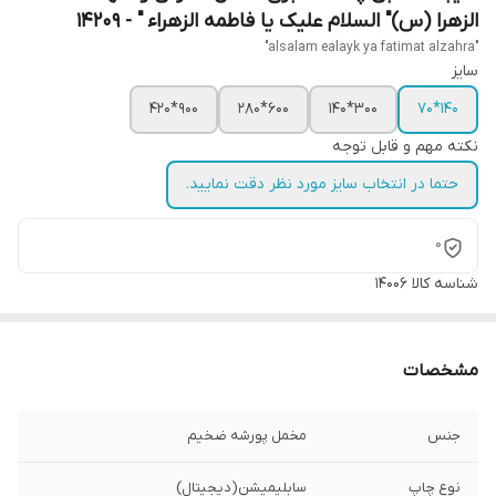
الزهرا (س)" السلام علیک یا فاطمه الزهراء " - 14209
"alsalam ealayk ya fatimat alzahra"
سایز
900*420
600*280
300*140
140*70
نکته مهم و قابل توجه
حتما در انتخاب سایز مورد نظر دقت نمایید.
0
شناسه کالا
14006
مشخصات
جنس
مخمل پورشه ضخیم
نوع چاپ
سابلیمیشن(دیجیتال)