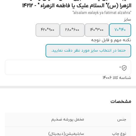
الزهرا (س)" السلام علیک یا فاطمه الزهراء " - 14212
"alsalam ealayk ya fatimat alzahra"
سایز
900*420
600*280
300*140
140*70
نکته مهم و قابل توجه
حتما در انتخاب سایز مورد نظر دقت نمایید.
0
شناسه کالا
14006
مشخصات
جنس
مخمل پورشه ضخیم
نوع چاپ
سابلیمیشن(دیجیتال)