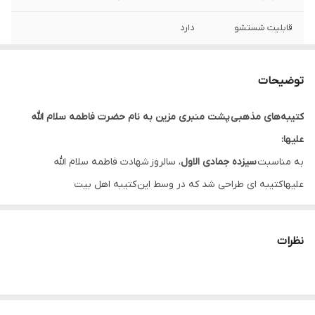
قابلیت شستشو
دارد
ریشه دوزی
دارد
توضیحات
کشور سازنده
ایران
کتیبه‌های مذهبی پشت منبری مزین به نام حضرت فاطمه سلام الله
ارسال به سراسر
دارد
علیها:
کشور
به مناسبت
سیزده جمادی الاول
، سالروز شهادت فاطمه سلام الله
لبه دوزی
دارد
علیها کتیبه ای طراحی شد که در وسط این کتیبه اهل بیت
(ع) متن “
السلام علیک یا فاطمه الزهراء
” با رنگ قرمز قرار دارد.
ضمانت:
دارد
* بدلیل آبرفت پارچه حین چاپ، ابعاد تا 4 سانتی متر در هر متر کوچکتر
نظرات
ارسال از
اهواز
می باشند.
* کارهای با ارتفاع بیشتر از 140 سانتی متر داری خط دوخت افقی می
باشند.