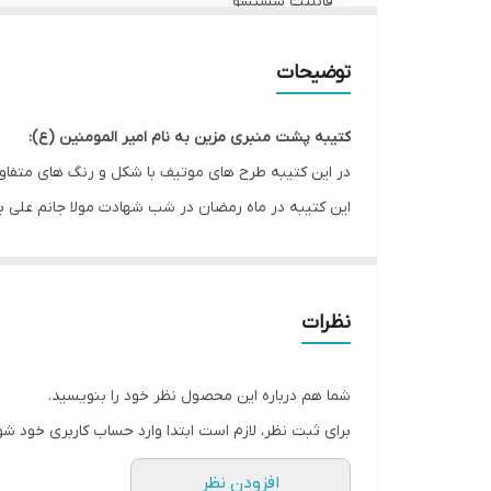
قابلیت شستشو
ریشه دوزی
توضیحات
کشور سازنده
کتیبه پشت منبری مزین به نام امیر المومنین (ع):
ارسال به سراسر کشور
در این کتیبه طرح های موتیف با شکل و رنگ های متف
این کتیبه در ماه رمضان در شب شهادت مولا جانم علی ب
لبه دوزی
ضمانت:
* بدلیل آبرفت پارچه حین چاپ، ابعاد تا 4 سانتی متر در هر متر کوچکتر می باشند.
ارسال از
نظرات
* کارهای با ارتفاع بیشتر از 140 سانتی متر داری خط دوخت افقی می باشند.
* اختلاف 10 الی 15 درصدی رنگ بدليل اختلاف رنگ در نمایشگرها نسبت به چاپ
شما هم درباره این محصول نظر خود را بنویسید.
* محصولات حدود 5-3 روز کاری آماده ارسال می باشند.
برای ثبت نظر، لازم است ابتدا وارد حساب کاربری خود شو
* هزینه ارسال محصول، به عهده سفارش دهنده می باش
افزودن نظر