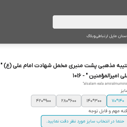
ستان ما
پل ارتباطی
وبلاگ
تیبه مذهبی پشت منبری مخمل شهادت امام علی (ع) " ا
ی امیرالمؤمنین " - 1016
یز
900*420
600*280
300*140
140*70
ته مهم و قابل توجه
حتما در انتخاب سایز مورد نظر دقت نمایید.