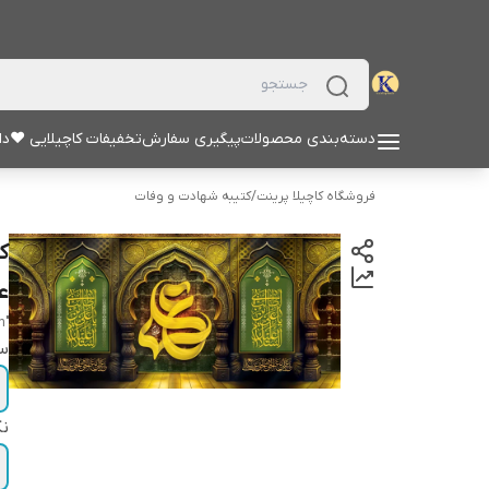
دسته‌بندی محصولات
پیگیری سفارش
تخفیفات کاچیلایی ♥
دا
فروشگاه کاچیلا پرینت
/
کتیبه شهادت و وفات
ک
عل
"alsalam eala amiralmuminin"
سا
نک