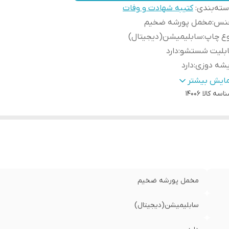
ته‌بندی
:
کتیبه شهادت و وفات
نس
:
مخمل پورشه ضخیم
وع چاپ
:
سابلیمیشن(دیجیتال)
ابلیت شستشو
:
دارد
یشه دوزی
:
دارد
ور سازنده
:
ایران
مایش بیشتر
اسه کالا
14006
سال به سراسر کشور
:
دارد
ه دوزی
:
دارد
مانت:
:
دارد
سال از
:
اهواز
مخمل پورشه ضخیم
سابلیمیشن(دیجیتال)