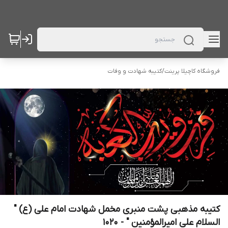
فروشگاه کاچیلا پرینت
/
کتیبه شهادت و وفات
کتیبه مذهبی پشت منبری مخمل شهادت امام علی (ع) "
السلام علی امیرالمؤمنین " - 1020