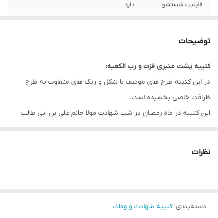
قابلیت شستشو
دارد
ریشه دوزی
دارد
توضیحات
کشور سازنده
ایران
کتیبه پشت منبری فزت و رب الکعبه:
ارسال به سراسر
دارد
در این کتیبه طرح های موتیف با شکل و رنگ های متفاوت به طرح
کشور
ظرافت خاصی بخشیده است.
لبه دوزی
دارد
این کتیبه در ماه رمضان در شب شهادت مولا جانم علی بن ابی طالب
جهت فضاسازی مجالس عزاداری مورد استفاده قرار می گیرد.
ضمانت:
دارد
نظرات
ارسال از
اهواز
* بدلیل آبرفت پارچه حین چاپ، ابعاد تا 4 سانتی متر در هر متر کوچکتر
می باشند.
دسته‌بندی
:
کتیبه شهادت و وفات
* کارهای با ارتفاع بیشتر از 140 سانتی متر داری خط دوخت افقی می