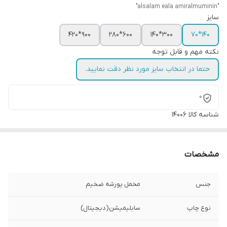
"alsalam eala amiralmuminin"
سایز
900*420
600*280
300*140
140*70
نکته مهم و قابل توجه
حتما در انتخاب سایز مورد نظر دقت نمایید.
0
شناسه کالا
14006
مشخصات
جنس
مخمل پورشه ضخیم
نوع چاپ
سابلیمیشن(دیجیتال)