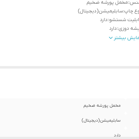
نس:
:
مخمل پورشه ضخیم
وع چاپ
:
سابلیمیشن(دیجیتال)
ابلیت شستشو:
:
دارد
شه دوزی:
:
دارد
مانت:
:
دارد
مایش بیشتر
مکان چاپ تصویر یا عکس شخصی دلخواه:
:
دارد
سال از:
:
اهواز
سال به سراسر کشور
:
دارد
مخمل پورشه ضخیم
سابلیمیشن(دیجیتال)
دارد