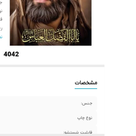
ج
ن
ق
ری
ض
ن
ا
ار
ار
مشخصات
جنس:
نوع چاپ
قابلیت شستشو: