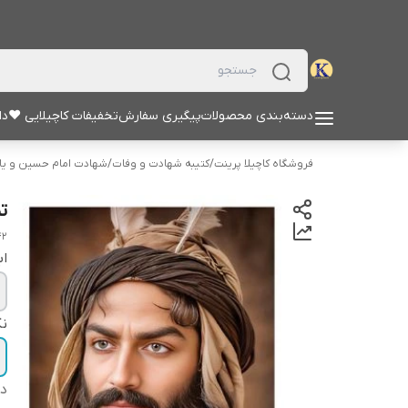
دسته‌بندی محصولات
پیگیری سفارش
تخفیفات کاچیلایی ♥
دا
فروشگاه کاچیلا پرینت
/
کتیبه شهادت و وفات
/
شهادت امام حسین و یار
ت
42
اب
نک
دس