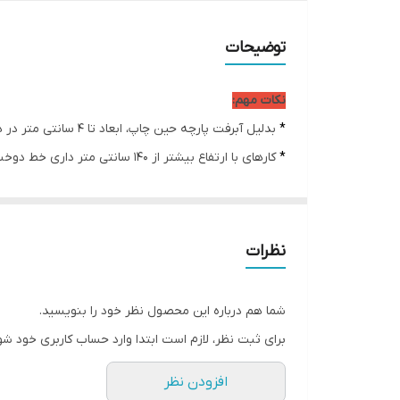
ریشه دوزی:
توضیحات
ضمانت:
نکات مهم:
امکان چاپ تصویر یا عکس شخصی دلخواه:
*
بدلیل آبرفت پارچه حین چاپ، ابعاد تا 4 سانتی متر در هر متر کوچکتر می باشند.
*
کارهای با ارتفاع بیشتر از 140 سانتی متر داری خط دوخت افقی می باشند.
ارسال از:
* اختلاف 10 الی 15 درصدی رنگ بدليل اختلاف رنگ در نمایشگرها نسبت به چاپ
ارسال به سراسر کشور
* محصولات حدود 5-3 روز کاری آماده ارسال می باشند.
* هزینه ارسال محصول، به عهده سفارش دهنده می باش
نظرات
* در صورت سفارش عمده با ما تماس بگیرید*
شما هم درباره این محصول نظر خود را بنویسید.
برای ثبت نظر، لازم است ابتدا وارد حساب کاربری خود شو
افزودن نظر