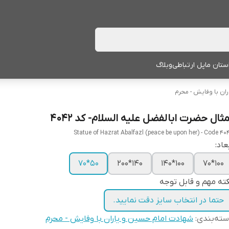
ستان ما
پل ارتباطی
وبلاگ
ان با وفایش - محرم
مثال حضرت ابالفضل علیه السلام- کد 4042
Statue of Hazrat Abalfazl (peace be upon her) - Code 40
عاد:
50*70
140*200
100*140
100*70
ته مهم و قابل توجه
حتما در انتخاب سایز دقت نمایید.
ته‌بندی
:
شهادت امام حسین و یاران با وفایش - محرم