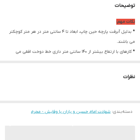
توضیحات
ضمانت:
دارد
نکات مهم:
امکان چاپ تصویر یا
دارد
*
بدلیل آبرفت پارچه حین چاپ، ابعاد تا 4 سانتی متر در هر متر کوچکتر
عکس شخصی
دلخواه:
می باشند.
*
کارهای با ارتفاع بیشتر از 140 سانتی متر داری خط دوخت افقی می
ارسال از:
اهواز
باشند.
ارسال به سراسر
دارد
* اختلاف 10 الی 15 درصدی رنگ بدليل اختلاف رنگ در نمایشگرها نسبت
کشور
نظرات
به چاپ
* محصولات حدود 5-3 روز کاری آماده ارسال می باشند.
* هزینه ارسال محصول، به عهده سفارش دهنده می باشد.
دسته‌بندی
:
شهادت امام حسین و یاران با وفایش - محرم
* در صورت سفارش عمده با ما تماس بگیرید*