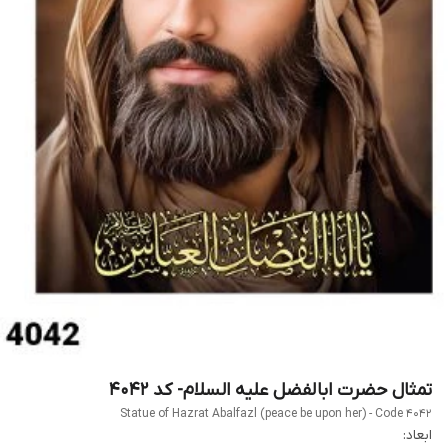
تمثال حضرت ابالفضل علیه السلام- کد 4042
Statue of Hazrat Abalfazl (peace be upon her) - Code 4042
ابعاد: