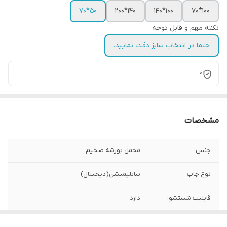
50*70
140*200
100*140
100*70
نکته مهم و قابل توجه
حتما در انتخاب سایز دقت نمایید.
0
مشخصات
جنس:
مخمل پورشه ضخیم
نوع چاپ
سابلیمیشن(دیجیتال)
قابلیت شستشو:
دارد
ریشه دوزی:
دارد