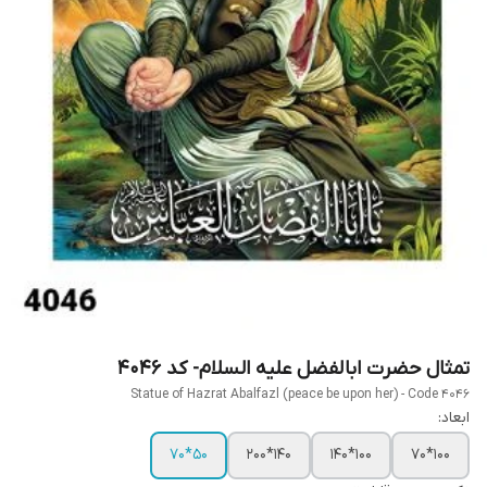
تمثال حضرت ابالفضل علیه السلام- کد 4046
Statue of Hazrat Abalfazl (peace be upon her) - Code 4046
ابعاد:
50*70
140*200
100*140
100*70