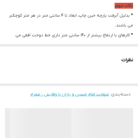
نکات مهم:
امکان چاپ تصویر یا
دارد
*
بدلیل آبرفت پارچه حین چاپ، ابعاد تا 4 سانتی متر در هر متر کوچکتر
عکس شخصی
دلخواه:
می باشند.
*
کارهای با ارتفاع بیشتر از 140 سانتی متر داری خط دوخت افقی می
ارسال از:
اهواز
باشند.
ارسال به سراسر
دارد
* اختلاف 10 الی 15 درصدی رنگ بدليل اختلاف رنگ در نمایشگرها نسبت
کشور
نظرات
به چاپ
* محصولات حدود 5-3 روز کاری آماده ارسال می باشند.
* هزینه ارسال محصول، به عهده سفارش دهنده می باشد.
دسته‌بندی
:
شهادت امام حسین و یاران با وفایش - محرم
* در صورت سفارش عمده با ما تماس بگیرید*