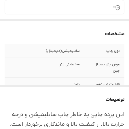
0
مشخصات
نوع چاپ
سابلیمیشن(دیجیتال)
عرض پنل بعد از
100 سانتی متر
چین
قابلیت شستشو
دارد
ارسال از
اهواز
توضیحات
امکان چاپ تصویر یا
دارد
این پرده چاپی به خاطر چاپ سابلیمیشن و درجه
عکس شخصی
حرارت بالا، از کیفیت بالا و ماندگاری برخوردار است.
دلخواه