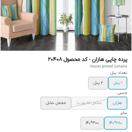
پرده چاپی هازان - کد محصول 20408
Hazan printed curtains
تعداد پنل
1 پنل
2 پنل
جنس
هازان
مخمل کالیفرنیا
مخمل شانل
سایز
300*140
280*140