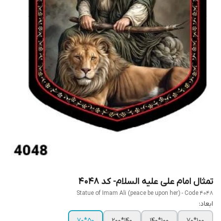
تمثال امام علی علیه السلام- کد 4048
Statue of Imam Ali (peace be upon her) - Code 4048
ابعاد:
50*70
140*200
100*140
100*70