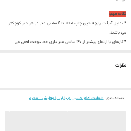
ضمانت:
دارد
نکات مهم:
امکان چاپ تصویر یا
دارد
*
بدلیل آبرفت پارچه حین چاپ، ابعاد تا 4 سانتی متر در هر متر کوچکتر
عکس شخصی
دلخواه:
می باشند.
*
کارهای با ارتفاع بیشتر از 140 سانتی متر داری خط دوخت افقی می
ارسال از:
اهواز
باشند.
ارسال به سراسر
دارد
* اختلاف 10 الی 15 درصدی رنگ بدليل اختلاف رنگ در نمایشگرها نسبت
کشور
نظرات
به چاپ
* محصولات حدود 5-3 روز کاری آماده ارسال می باشند.
* هزینه ارسال محصول، به عهده سفارش دهنده می باشد.
دسته‌بندی
:
شهادت امام حسین و یاران با وفایش - محرم
* در صورت سفارش عمده با ما تماس بگیرید*