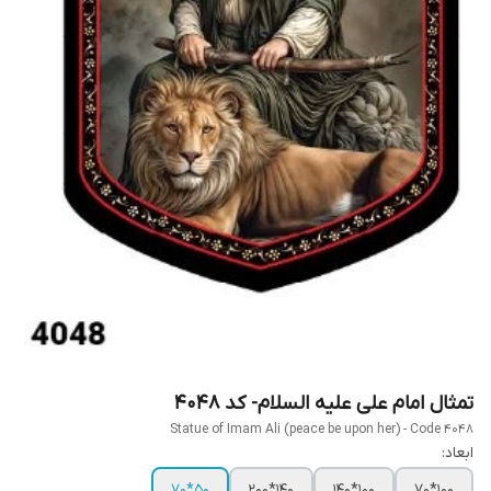
تمثال امام علی علیه السلام- کد 4048
Statue of Imam Ali (peace be upon her) - Code 4048
ابعاد:
50*70
140*200
100*140
100*70