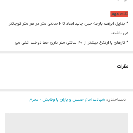
ضمانت:
دارد
نکات مهم:
امکان چاپ تصویر یا
دارد
*
بدلیل آبرفت پارچه حین چاپ، ابعاد تا 4 سانتی متر در هر متر کوچکتر
عکس شخصی
دلخواه:
می باشند.
*
کارهای با ارتفاع بیشتر از 140 سانتی متر داری خط دوخت افقی می
ارسال از:
اهواز
باشند.
ارسال به سراسر
دارد
* اختلاف 10 الی 15 درصدی رنگ بدليل اختلاف رنگ در نمایشگرها نسبت
کشور
نظرات
به چاپ
* محصولات حدود 5-3 روز کاری آماده ارسال می باشند.
* هزینه ارسال محصول، به عهده سفارش دهنده می باشد.
دسته‌بندی
:
شهادت امام حسین و یاران با وفایش - محرم
* در صورت سفارش عمده با ما تماس بگیرید*