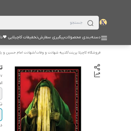
دسته‌بندی محصولات
پیگیری سفارش
تخفیفات کاچیلایی ♥
دا
فروشگاه کاچیلا پرینت
/
کتیبه شهادت و وفات
/
شهادت امام حسین و یار
تم
27
اب
نک
دس