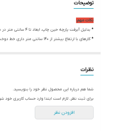
توضیحات
ضمانت:
نکات مهم:
امکان چاپ تصویر یا عکس شخصی دلخواه:
*
بدلیل آبرفت پارچه حین چاپ، ابعاد تا 4 سانتی متر در هر متر کوچکتر می باشند.
*
کارهای با ارتفاع بیشتر از 140 سانتی متر داری خط دوخت افقی می باشند.
ارسال از:
* اختلاف 10 الی 15 درصدی رنگ بدليل اختلاف رنگ در نمایشگرها نسبت به چاپ
ارسال به سراسر کشور
* محصولات حدود 5-3 روز کاری آماده ارسال می باشند.
* هزینه ارسال محصول، به عهده سفارش دهنده می باش
نظرات
* در صورت سفارش عمده با ما تماس بگیرید*
شما هم درباره این محصول نظر خود را بنویسید.
برای ثبت نظر، لازم است ابتدا وارد حساب کاربری خود شو
افزودن نظر