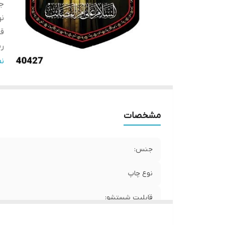
ج
ن
ق
ری
ض
ن
ا
ار
ار
مشخصات
جنس:
نوع چاپ
قابلیت شستشو:
ریشه دوزی: