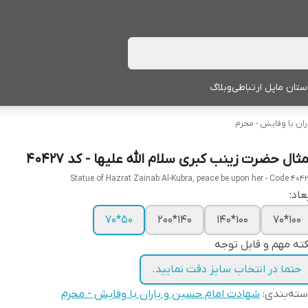
ستان ما
پل ارتباطی
وبلاگ
ان با وفایش - محرم
ثال حضرت زینب کبری سلام الله علیها - کد 40427
Statue of Hazrat Zainab Al-Kubra, peace be upon her - Code 404
عاد:
50*70
140*200
100*140
100*70
ته مهم و قابل توجه
حتما در انتخاب سایز دقت نمایید.
ته‌بندی
:
شهادت امام حسین و یاران با وفایش - محرم