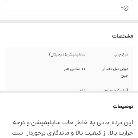
0
مشخصات
نوع چاپ
سابلیمیشن(دیجیتال)
عرض پنل بعد از
100 سانتی متر
چین
قابلیت شستشو
دارد
ارسال از
اهواز
توضیحات
امکان چاپ تصویر یا
دارد
این پرده چاپی به خاطر چاپ سابلیمیشن و درجه
عکس شخصی
حرارت بالا، از کیفیت بالا و ماندگاری برخوردار است.
دلخواه