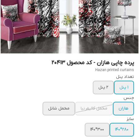
پرده چاپی هازان - کد محصول 20413
Hazan printed curtains
تعداد پنل
1 پنل
2 پنل
جنس
هازان
مخمل کالیفرنیا
مخمل شانل
سایز
300*140
280*140