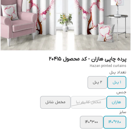
پرده چاپی هازان - کد محصول 20415
Hazan printed curtains
تعداد پنل
1 پنل
2 پنل
جنس
هازان
مخمل کالیفرنیا
مخمل شانل
سایز
300*140
280*140