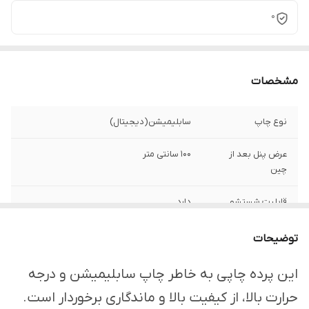
0
مشخصات
نوع چاپ
سابلیمیشن(دیجیتال)
عرض پنل بعد از
100 سانتی متر
چین
قابلیت شستشو
دارد
ارسال از
اهواز
توضیحات
امکان چاپ تصویر یا
دارد
این پرده چاپی به خاطر چاپ سابلیمیشن و درجه
عکس شخصی
حرارت بالا، از کیفیت بالا و ماندگاری برخوردار است.
دلخواه