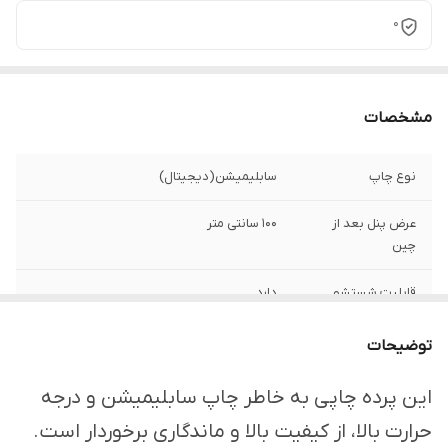
0
مشخصات
نوع چاپ
سابلیمیشن(دیجیتال)
عرض پنل بعد از
100 سانتی متر
چین
قابلیت شستشو
دارد
ارسال از
اهواز
توضیحات
امکان چاپ تصویر یا
دارد
این پرده چاپی به خاطر چاپ سابلیمیشن و درجه
عکس شخصی
حرارت بالا، از کیفیت بالا و ماندگاری برخوردار است.
دلخواه