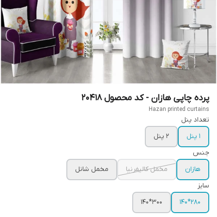
پرده چاپی هازان - کد محصول 20418
Hazan printed curtains
تعداد پنل
1 پنل
2 پنل
جنس
هازان
مخمل کالیفرنیا
مخمل شانل
سایز
300*140
280*140